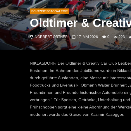
ECHTZEIT FOTOGALERIE
Oldtimer & Creati
NORBERT ORTNER
17. MAI 2026
0
223
NIKLASDORF. Der Oldtimer & Creativ Car Club Leoben 
Bestehen. Im Rah­men des Jubiläums wurde in Niklasdor
durch geführte Ausfahrten, eine Messe mit interessant
Foodtrucks und Livemusik. Obmann Walter Brunner: „W
Freundinnen und Freunde historischer Automobile ein
verbringen.“ Für Speisen, Getränke, Unterhaltung und S
Frühschoppen sorgt eine kleine Abordnung der Werkska
moderiert wurde das Ganze von Kasimir Kasegger.