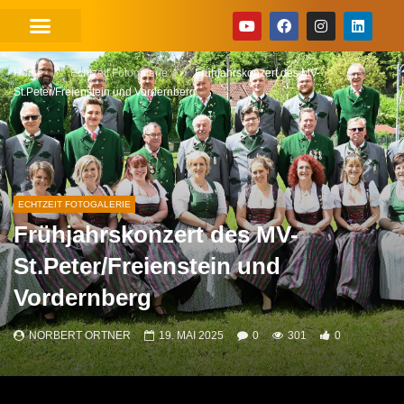
Home
Echtzeit Fotogalerie
Frühjahrskonzert des MV-
St.Peter/Freienstein und Vordernberg
ECHTZEIT FOTOGALERIE
Frühjahrskonzert des MV-
St.Peter/Freienstein und
Vordernberg
NORBERT ORTNER
19. MAI 2025
0
301
0