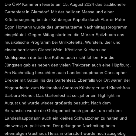
Die ÖVP Kammern feierte am 15. August 2024 das traditionelle
Gartenfest in Glarsdorf. Mit der heiligen Messe und einer
Kräutersegnung bei der Kühberger Kapelle durch Pfarrer Pater
Egon Homann wurde das unterhaltsame Nachmittagsprogramm
eingeläutet. Gegen Mittag starteten die Mürzer Spitzbuam das
musikalische Programm bei Grillkoteletts, Würsteln, Bier und
einem herrlichen Glaserl Wein. Köstliche Kuchen und
Mehlspeisen durften bei Kaffee auch nicht fehlen. Für die
Jüngsten gab es neben den vielen Traktoren auch eine Hüpfburg.
Am Nachmittag besuchten auch Landeshauptmann Christopher
Drexler mit Gattin Iris das Gartenfest. Ebenfalls vor Ort waren der
Abgeordnete zum Nationalrat Andreas Kühberger und Klubobfrau
Barbara Riener. Das Gartenfest ist seit jeher ein Highlight im
August und wurde wieder großartig besucht. Nach dem
Bieranstich wurde die Gelegenheit noch genutzt, um mit dem
Landeshauptmann auch ein kleines Schwätzchen zu halten und
ein wenig zu politisieren. Der gelungene Nachmittag beim
ehemaligen Gasthaus Heiss in Glarsdorf wurde noch ausgiebig