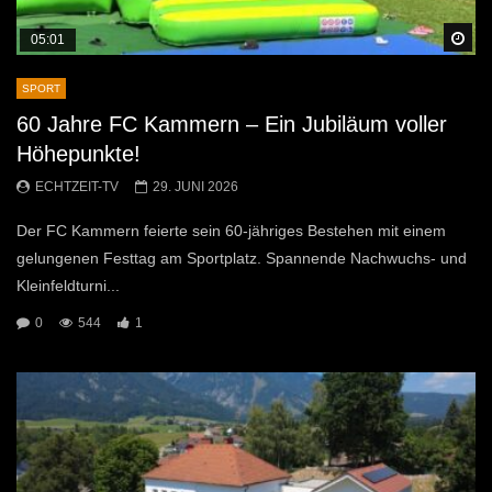
Sp
05:01
SPORT
60 Jahre FC Kammern – Ein Jubiläum voller
Höhepunkte!
ECHTZEIT-TV
29. JUNI 2026
Der FC Kammern feierte sein 60-jähriges Bestehen mit einem
gelungenen Festtag am Sportplatz. Spannende Nachwuchs- und
Kleinfeldturni...
0
544
1