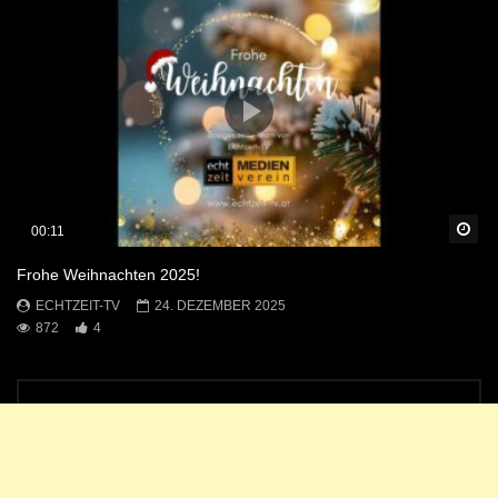
Sp
00:11
Frohe Weihnachten 2025!
ECHTZEIT-TV
24. DEZEMBER 2025
872
4