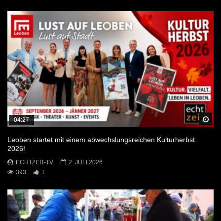
Sp
04:27
Leoben startet mit einem abwechslungsreichen Kulturherbst
2026!
ECHTZEIT-TV
2. JULI 2026
393
1