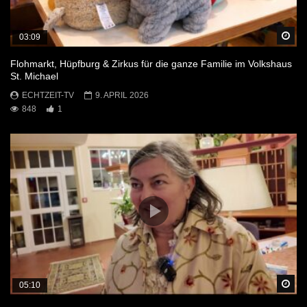
Sp
03:09
Flohmarkt, Hüpfburg & Zirkus für die ganze Familie im Volkshaus
St. Michael
ECHTZEIT-TV
9. APRIL 2026
848
1
Sp
05:10