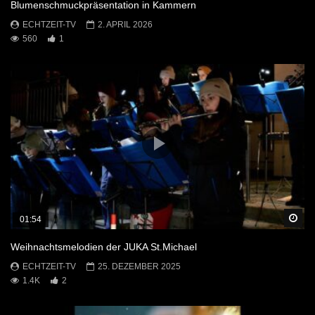
Blumenschmuckpräsentation in Kammern
ECHTZEIT-TV
2. APRIL 2026
560
1
Sp
01:54
Weihnachtsmelodien der JUKA St.Michael
ECHTZEIT-TV
25. DEZEMBER 2025
1.4K
2