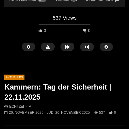
537 Views
0
0
AKTUELLES
Kammern: Tag der Sicherheit |
Später Ansehen
04:27
00:50
22.11.2025
Leoben startet mit einem
Ostermarkt in der Leobn
ECHTZEIT-TV
abwechslungsreichen Kulturherbst
ECHTZEIT-TV
14. A
20. NOVEMBER 2025
- LUD:
20. NOVEMBER 2025
537
0
2026!
584
0
ECHTZEIT-TV
2. JULI 2026
393
1