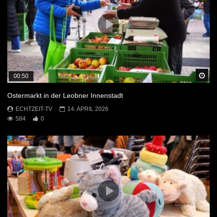
Sp
00:50
Ostermarkt in der Leobner Innenstadt
ECHTZEIT-TV
14. APRIL 2026
584
0