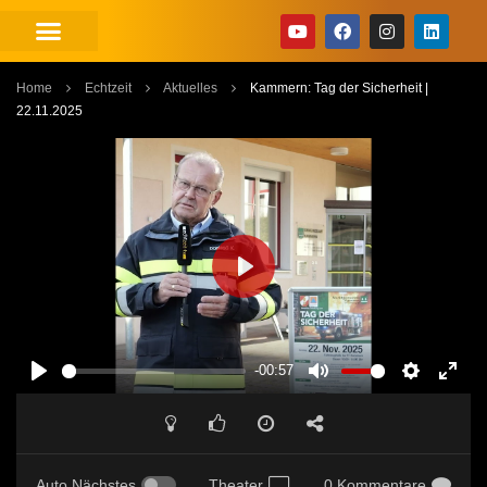
Home
Echtzeit
Aktuelles
Kammern: Tag der Sicherheit |
22.11.2025
PLAY
-00:57
PLAY
MUTE
SETTINGS
ENT
FUL
Auto Nächstes
Theater
0 Kommentare