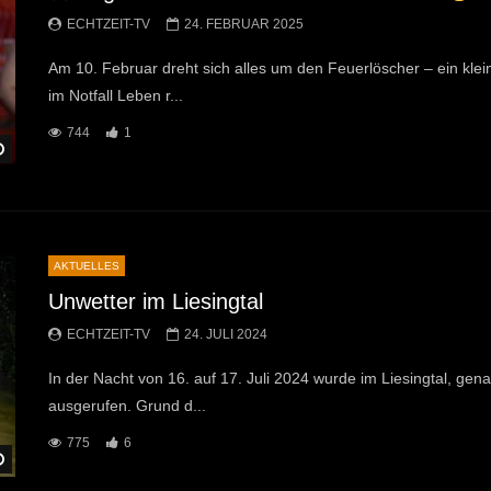
ECHTZEIT-TV
24. FEBRUAR 2025
Am 10. Februar dreht sich alles um den Feuerlöscher – ein kle
im Notfall Leben r...
744
1
Später Ansehen
AKTUELLES
Unwetter im Liesingtal
ECHTZEIT-TV
24. JULI 2024
In der Nacht von 16. auf 17. Juli 2024 wurde im Liesingtal, ge
ausgerufen. Grund d...
775
6
Später Ansehen