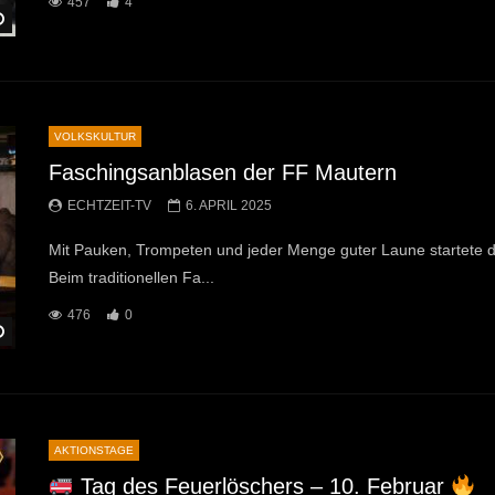
457
4
Später Ansehen
VOLKSKULTUR
Faschingsanblasen der FF Mautern
ECHTZEIT-TV
6. APRIL 2025
Mit Pauken, Trompeten und jeder Menge guter Laune startete d
Beim traditionellen Fa...
476
0
Später Ansehen
AKTIONSTAGE
Tag des Feuerlöschers – 10. Februar