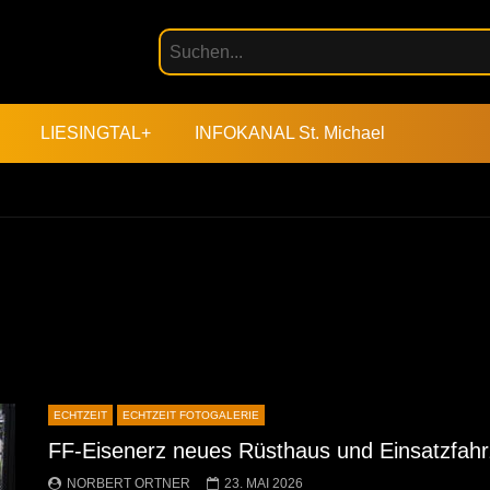
LIESINGTAL+
INFOKANAL St. Michael
ECHTZEIT
ECHTZEIT FOTOGALERIE
FF-Eisenerz neues Rüsthaus und Einsatzfah
NORBERT ORTNER
23. MAI 2026