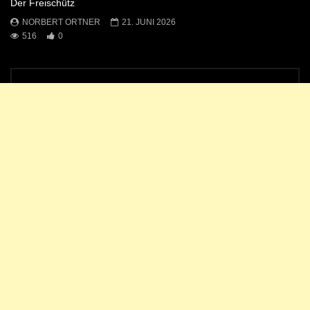
Der Freischütz
NORBERT ORTNER
21. JUNI 2026
516
0