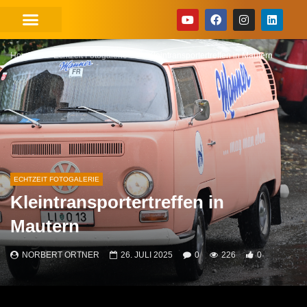
Home
Echtzeit Fotogalerie
Kleintransportertreffen in Mautern
ECHTZEIT FOTOGALERIE
Kleintransportertreffen in
Mautern
NORBERT ORTNER
26. JULI 2025
0
226
0