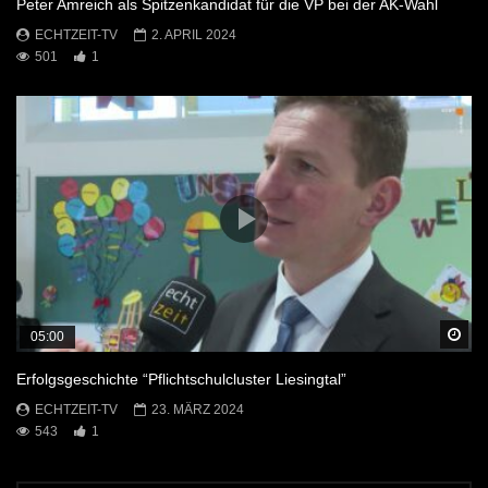
Peter Amreich als Spitzenkandidat für die VP bei der AK-Wahl
ECHTZEIT-TV
2. APRIL 2024
501
1
Sp
05:00
Erfolgsgeschichte “Pflichtschulcluster Liesingtal”
ECHTZEIT-TV
23. MÄRZ 2024
543
1