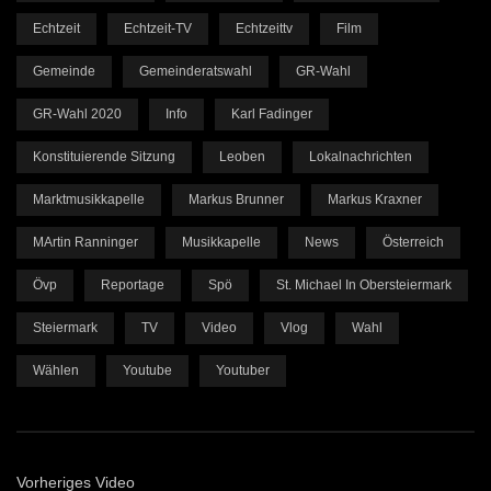
Echtzeit
Echtzeit-TV
Echtzeittv
Film
Gemeinde
Gemeinderatswahl
GR-Wahl
GR-Wahl 2020
Info
Karl Fadinger
Konstituierende Sitzung
Leoben
Lokalnachrichten
Marktmusikkapelle
Markus Brunner
Markus Kraxner
MArtin Ranninger
Musikkapelle
News
Österreich
Övp
Reportage
Spö
St. Michael In Obersteiermark
Steiermark
TV
Video
Vlog
Wahl
Wählen
Youtube
Youtuber
Vorheriges Video