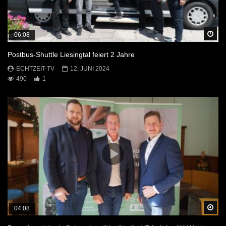
Sp
06:08
Postbus-Shuttle Liesingtal feiert 2 Jahre
ECHTZEIT-TV
12. JUNI 2024
490
1
Sp
04:08