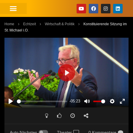
Home
Echtzeit
Wirtschaft & Politik
Konstituierende Sitzung im
St. Michael i.O.
PLAY
-05:23
PLAY
MUTE
SETTINGS
ENT
FUL
Auto Nächstes
Theater
0 Kommentare