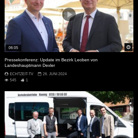
Sp
06:05
Pressekonferenz: Update im Bezirk Leoben von
Landeshauptmann Dexler
ECHTZEIT-TV
26. JUNI 2024
545
1