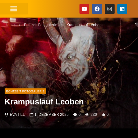
Home
Echtzeit Fotogalerie
Krampuslauf Leoben
ECHTZEIT FOTOGALERIE
Krampuslauf Leoben
EVA TILL
1. DEZEMBER 2025
0
230
0