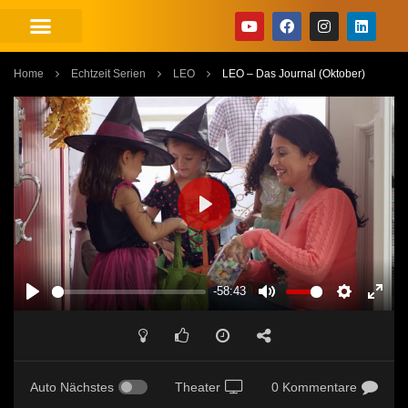
Home
Echtzeit Serien
LEO
LEO – Das Journal (Oktober)
PLAY
-58:43
PLAY
MUTE
SETTINGS
ENT
FUL
Auto Nächstes
Theater
0 Kommentare