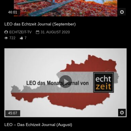
Sp
46:01
LEO das Echtzeit Journal (September)
ECHTZEIT-TV
31. AUGUST 2020
722
7
Sp
45:07
LEO – Das Echtzeit Journal (August)