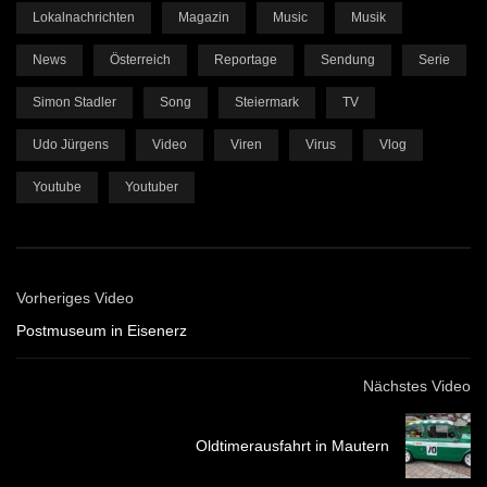
Lokalnachrichten
Magazin
Music
Musik
News
Österreich
Reportage
Sendung
Serie
Simon Stadler
Song
Steiermark
TV
Udo Jürgens
Video
Viren
Virus
Vlog
Youtube
Youtuber
Vorheriges Video
Postmuseum in Eisenerz
Nächstes Video
Oldtimerausfahrt in Mautern