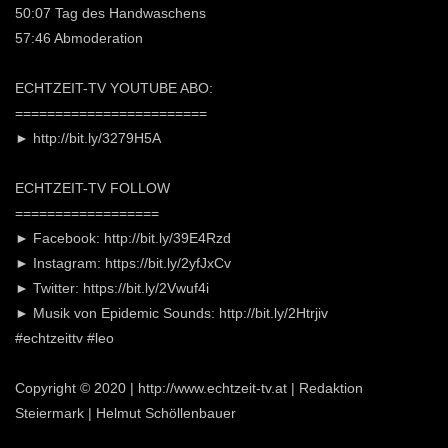
50:07 Tag des Handwaschens
57:46 Abmoderation
ECHTZEIT-TV YOUTUBE ABO:
========================
► http://bit.ly/3279H5A
ECHTZEIT-TV FOLLOW
==================
► Facebook: http://bit.ly/39E4Rzd
► Instagram: https://bit.ly/2yfJxCv
► Twitter: https://bit.ly/2Vwuf4i
► Musik von Epidemic Sounds: http://bit.ly/2Htrjiv
#echtzeittv #leo
Copyright © 2020 | http://www.echtzeit-tv.at | Redaktion
Steiermark | Helmut Schöllenbauer