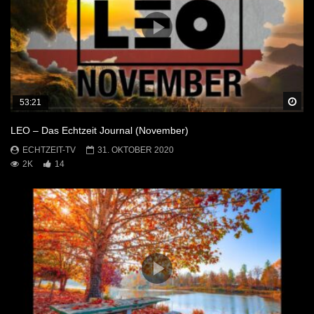
Sp
53:21
LEO – Das Echtzeit Journal (November)
ECHTZEIT-TV
31. OKTOBER 2020
2K
14