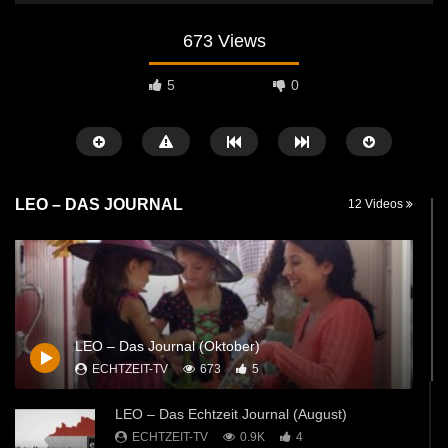
673 Views
5
0
LEO – DAS JOURNAL
12 Videos
Später Ansehen
53:21
46:01
LEO – Das Echtzeit Journal (November)
LEO das Echtzeit Journa
LEO – Das Journal (Oktober)
ECHTZEIT-TV
31. OKTOBER 2020
ECHTZEIT-TV
31. 
ECHTZEIT-TV
673
5
2K
14
722
7
LEO – Das Echtzeit Journal (August)
ECHTZEIT-TV
0.9K
4