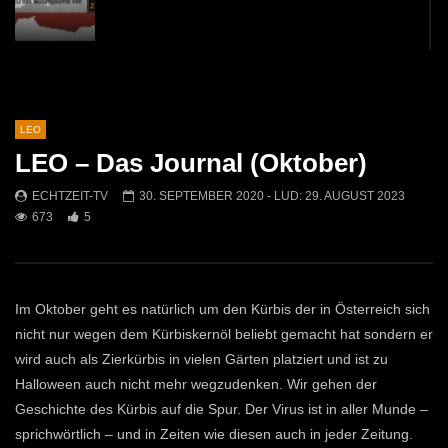
LEO das Echtzeit Journal (September)
ECHTZEIT-TV
722
7
LEO
LEO – Das Journal (Oktober)
LEO – Das Echtzeit Journal (November)
ECHTZEIT-TV
2K
14
ECHTZEIT-TV
30. SEPTEMBER 2020
- LUD:
29. AUGUST 2023
673
5
Im Oktober geht es natürlich um den Kürbis der in Österreich sich
nicht nur wegen dem Kürbiskernöl beliebt gemacht hat sondern er
wird auch als Zierkürbis in vielen Gärten platziert und ist zu
Halloween auch nicht mehr wegzudenken. Wir gehen der
Geschichte des Kürbis auf die Spur. Der Virus ist in aller Munde –
sprichwörtlich – und in Zeiten wie diesen auch in jeder Zeitung.