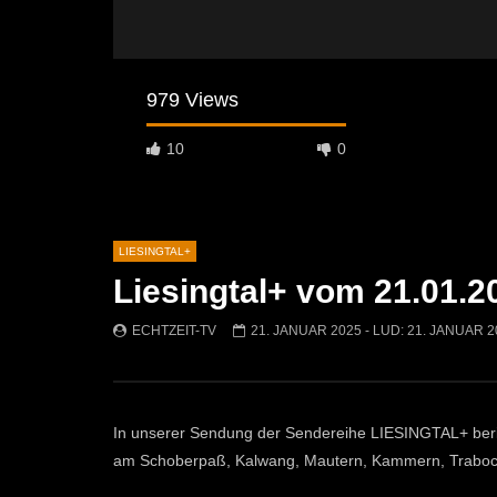
979 Views
10
0
LIESINGTAL+
Liesingtal+ vom 21.01.2
Später Ansehen
38:15
40:58
ECHTZEIT-TV
21. JANUAR 2025
- LUD:
21. JANUAR 2
Infokanal St. Michael und L+ vom
Infokanal S
09.12.2025
25.11.202
ECHTZEIT-TV
9. DEZEMBER 2025
ECHTZEI
513
4
390
In unserer Sendung der Sendereihe LIESINGTAL+ ber
am Schoberpaß, Kalwang, Mautern, Kammern, Traboch, 