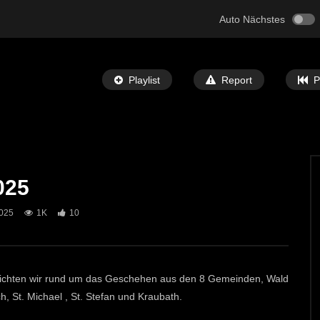
Auto Nächstes
Playlist
Report
P
025
Später Ansehen
19:19
025
1K
10
t. Michael & Liesingtal+ vom
L+ und Infokanal St. Michael vom
5
11.11.2025
T-TV
25. NOVEMBER 2025
ECHTZEIT-TV
12. NOVEMBER 202
0
422
0
ichten wir rund um das Geschehen aus den 8 Gemeinden, Wald
St. Michael , St. Stefan und Kraubath.