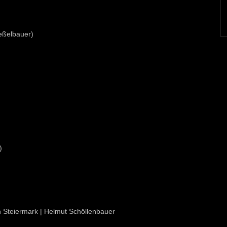
Geßelbauer)
)
on Steiermark | Helmut Schöllenbauer