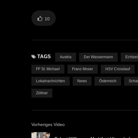
10
TAGS
Austria
Der Wassermann
Echtzei
FF St. Michael
Franz Moser
HSV Crosslauf
Lokalnachrichten
News
Österreich
Scha
Zöllner
Vorheriges Video