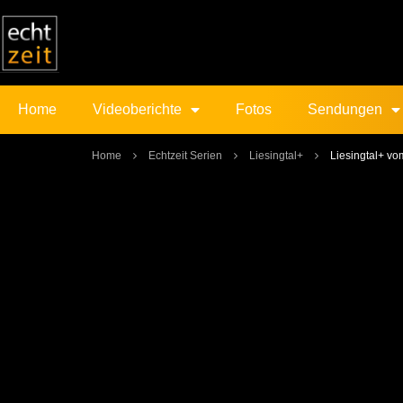
Home
Videoberichte
Fotos
Sendungen
Home
Echtzeit Serien
Liesingtal+
Liesingtal+ v