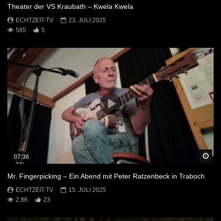
Theater der VS Kraubath – Kwela Kwela
ECHTZEIT-TV
23. JULI 2025
585
5
Sp
07:36
Mr. Fingerpicking – Ein Abend mit Peter Ratzenbeck in Traboch
ECHTZEIT-TV
15. JULI 2025
2.8K
23