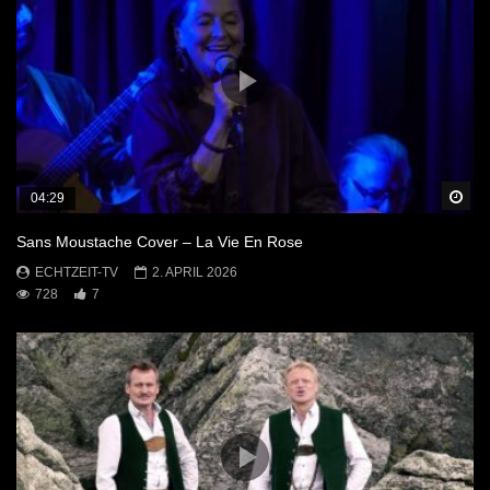
Sp
04:29
Sans Moustache Cover – La Vie En Rose
ECHTZEIT-TV
2. APRIL 2026
728
7