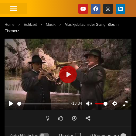
Home
Echtzeit
Musik
Musikjubiläum der Stangl Blos in
Eisenerz
PLAY
-13:04
PLAY
MUTE
SETTINGS
ENT
FUL
Auto Nächstes
Theater
0 Kommentare