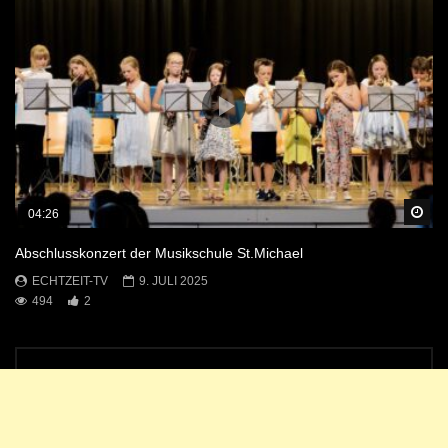
Sp
04:26
Abschlusskonzert der Musikschule St.Michael
ECHTZEIT-TV
9. JULI 2025
494
2