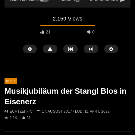
2.159 Views
21
0
MUSIK
Musikjubiläum der Stangl Blos in
Später Ansehen
01:10
04:29
Eisenerz
Jasmin & Louis – Irgendwie, irgendwo,
Sans Moustache Cover –
ECHTZEIT-TV
17. AUGUST 2017
- LUD:
11. APRIL 2022
irgendwann (Nena Cover)
Rose
2.2K
21
ECHTZEIT-TV
9. MAI 2026
ECHTZEIT-TV
2. AP
569
0
728
7