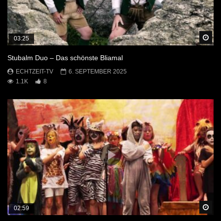
Sp
03:25
Stubalm Duo – Das schönste Bliamal
ECHTZEIT-TV
6. SEPTEMBER 2025
1.1K
8
Sp
02:59