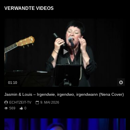
VERWANDTE VIDEOS
Sp
01:10
Jasmin & Louis – Irgendwie, irgendwo, irgendwann (Nena Cover)
ECHTZEIT-TV
9. MAI 2026
569
0