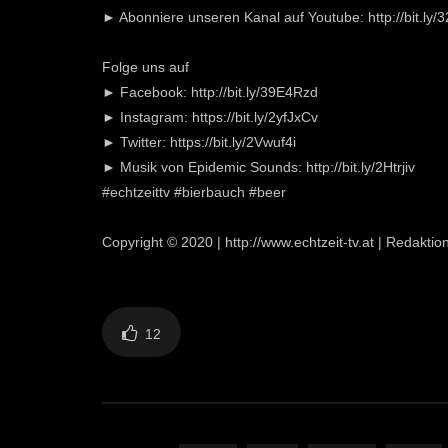
► Abonniere unseren Kanal auf Youtube: http://bit.ly
Folge uns auf
► Facebook: http://bit.ly/39E4Rzd
► Instagram: https://bit.ly/2yfJxCv
► Twitter: https://bit.ly/2Vwuf4i
► Musik von Epidemic Sounds: http://bit.ly/2Htrjiv
#echtzeittv #bierbauch #beer
Copyright © 2020 | http://www.echtzeit-tv.at | Redakti
12