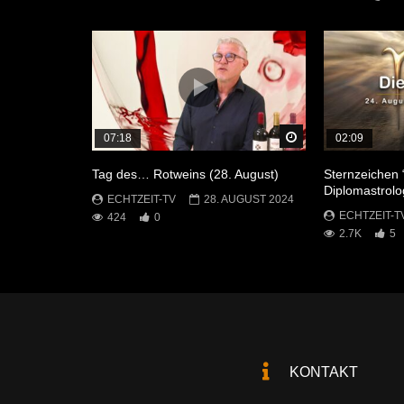
Später Ansehen
07:18
02:09
Tag des… Rotweins (28. August)
Sternzeichen 
Diplomastrolo
ECHTZEIT-TV
28. AUGUST 2024
ECHTZEIT-T
424
0
2.7K
5
KONTAKT