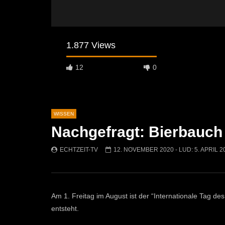
1.877 Views
12
0
WISSEN
Nachgefragt: Bierbauch
Später Ansehen
05:33
04:58
ECHTZEIT-TV
12. NOVEMBER 2020
- LUD:
5. APRIL 2
Umweltkirtag 2025 in St. Michael
Humorvolle
Museumsho
ECHTZEIT-TV
13. JULI 2025
entdeckt
478
2
ECHTZEI
Am 1. Freitag im August ist der “Internationale Tag de
451
entsteht.