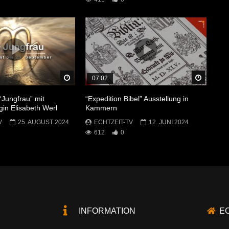
Später Ansehen
Später 
07:02
“Jungfrau” mit
“Expedition Bibel” Ausstellung in
gin Elisabeth Werl
Kammern
V
25. AUGUST 2024
ECHTZEIT-TV
12. JUNI 2024
612
0
INFORMATION
E