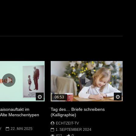
Später Ansehen
Später 
06:53
aisonauftakt im
Tag des… Briefe schreibens
Alte Menschentypen
(Kalligraphie)
ECHTZEIT-TV
V
22. MAI 2025
1. SEPTEMBER 2024
411
0