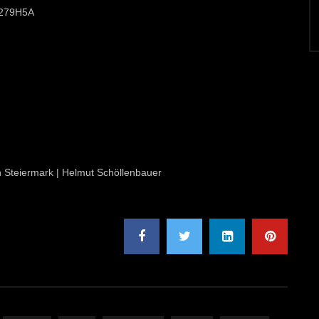
/3279H5A
on Steiermark | Helmut Schöllenbauer