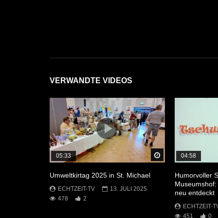
VERWANDTE VIDEOS
Später Ansehen
05:33
04:58
Umweltkirtag 2025 in St. Michael
Humorvoller S
Museumshof: 
ECHTZEIT-TV
13. JULI 2025
neu entdeckt
478
2
ECHTZEIT-T
451
0