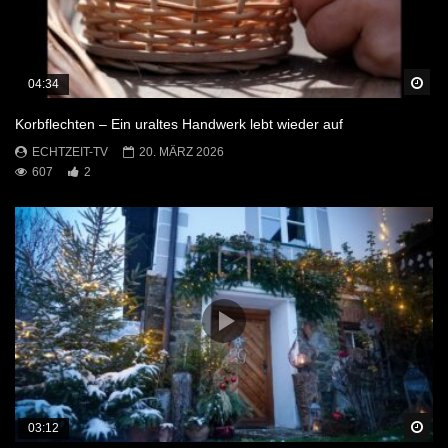
Sp
04:34
Korbflechten – Ein uraltes Handwerk lebt wieder auf
ECHTZEIT-TV
20. MÄRZ 2026
607
2
Sp
03:12