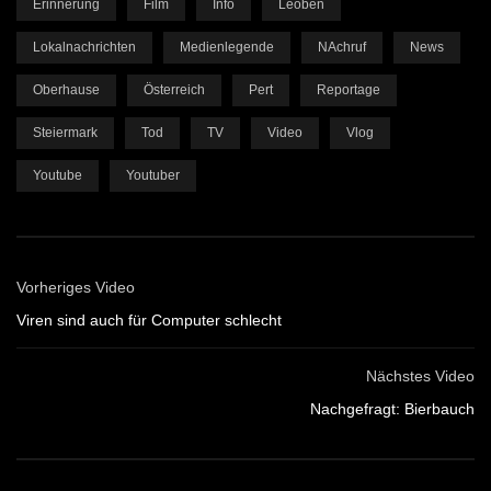
Erinnerung
Film
Info
Leoben
Lokalnachrichten
Medienlegende
NAchruf
News
Oberhause
Österreich
Pert
Reportage
Steiermark
Tod
TV
Video
Vlog
Youtube
Youtuber
Vorheriges Video
Viren sind auch für Computer schlecht
Nächstes Video
Nachgefragt: Bierbauch