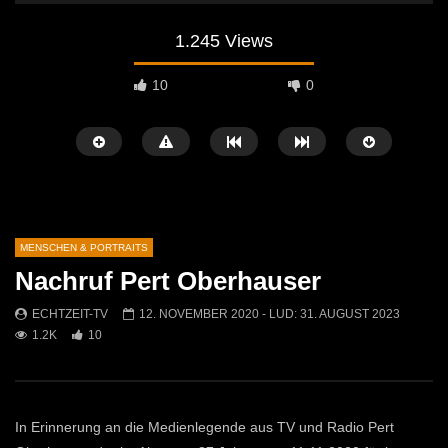
1.245 Views
10
0
MENSCHEN & PORTRAITS
Nachruf Pert Oberhauser
Später Ansehen
04:34
03:12
ECHTZEIT-TV
12. NOVEMBER 2020
- LUD:
31. AUGUST 2023
1.2K
10
Korbflechten – Ein uraltes Handwerk
Weihnachtsaustellung b
lebt wieder auf
ECHTZEIT-TV
26. 
ECHTZEIT-TV
20. MÄRZ 2026
422
2
607
2
In Erinnerung an die Medienlegende aus TV und Radio Pert