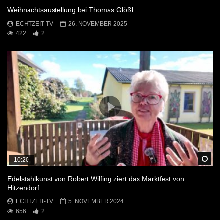
Weihnachtsaustellung bei Thomas Glößl
ECHTZEIT-TV
26. NOVEMBER 2025
422
2
Sp
10:20
Edelstahlkunst von Robert Wilfing ziert das Marktfest von
Hitzendorf
ECHTZEIT-TV
5. NOVEMBER 2024
656
2