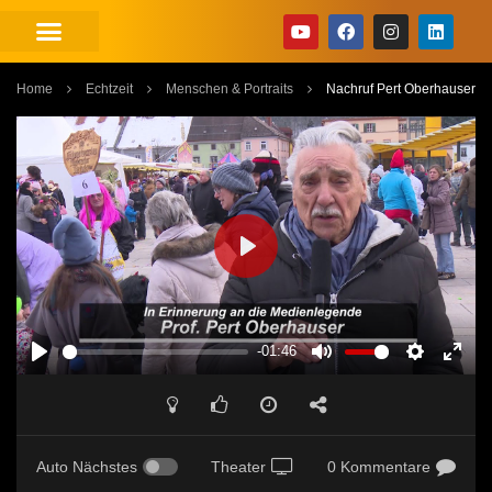
Home
Echtzeit
Menschen & Portraits
Nachruf Pert Oberhauser
PLAY
-01:46
PLAY
MUTE
SETTINGS
ENT
FUL
Auto Nächstes
Theater
0 Kommentare