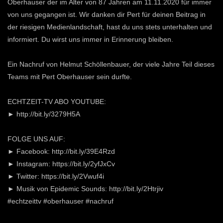
Oberhauser der im Alter von 87 Jahren am 11.11.2020 für immer
von uns gegangen ist. Wir danken dir Pert für deinen Beitrag in
der riesigen Medienlandschaft, hast du uns stets unterhalten und
informiert. Du wirst uns immer in Erinnerung bleiben.
Ein Nachruf von Helmut Schöllenbauer, der viele Jahre Teil dieses
Teams mit Pert Oberhauser sein durfte.
ECHTZEIT-TV ABO YOUTUBE:
► http://bit.ly/3279H5A
FOLGE UNS AUF:
► Facebook: http://bit.ly/39E4Rzd
► Instagram: https://bit.ly/2yfJxCv
► Twitter: https://bit.ly/2Vwuf4i
► Musik von Epidemic Sounds: http://bit.ly/2Htrjiv
#echtzeittv #oberhauser #nachruf