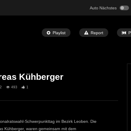
Auto Nächstes
Playlist
Report
P
reas Kühberger
Später Ansehen
06:05
2
493
1
h für den neuen Radweg
Pressekonferenz: Update im Bezirk
 Michael
Leoben von Landeshauptmann Dexle
T-TV
11. JULI 2024
ECHTZEIT-TV
26. JUNI 2024
1
545
1
ationalratswahl-Schwerpunkttag im Bezirk Leoben. Die
reas Kühberger, waren gemeinsam mit dem