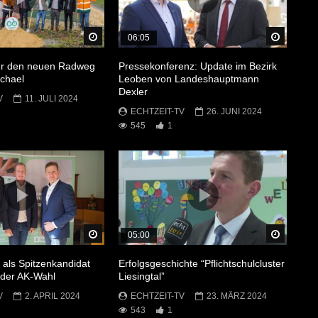
Später Ansehen
Später 
06:05
für den neuen Radweg
Pressekonferenz: Update im Bezirk
chael
Leoben von Landeshauptmann
Dexler
V
11. JULI 2024
ECHTZEIT-TV
26. JUNI 2024
545
1
Später Ansehen
Später 
05:00
 als Spitzenkandidat
Erfolgsgeschichte “Pflichtschulcluster
i der AK-Wahl
Liesingtal”
V
2. APRIL 2024
ECHTZEIT-TV
23. MÄRZ 2024
543
1