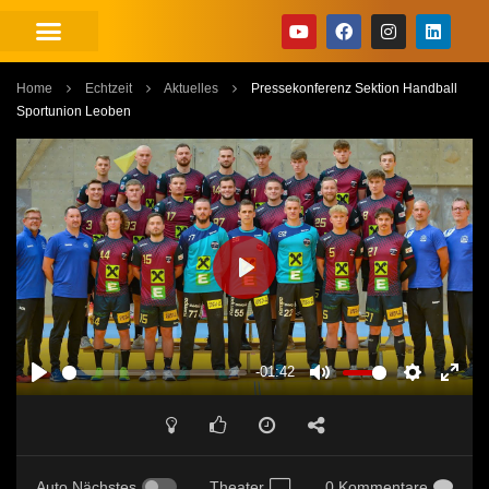
Home
Echtzeit
Aktuelles
Pressekonferenz Sektion Handball
Sportunion Leoben
PLAY
-01:42
PLAY
MUTE
SETTINGS
ENT
FUL
Auto Nächstes
Theater
0 Kommentare