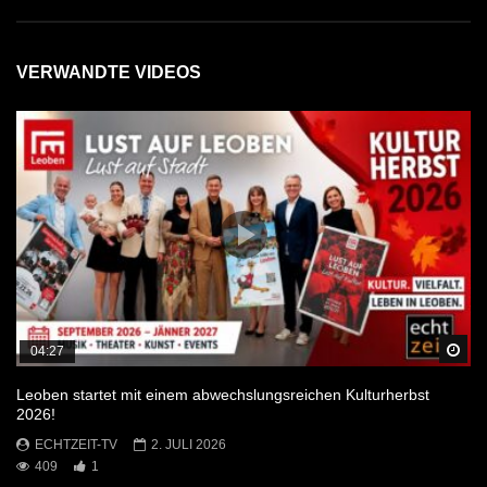
VERWANDTE VIDEOS
Sp
04:27
Leoben startet mit einem abwechslungsreichen Kulturherbst
2026!
ECHTZEIT-TV
2. JULI 2026
409
1