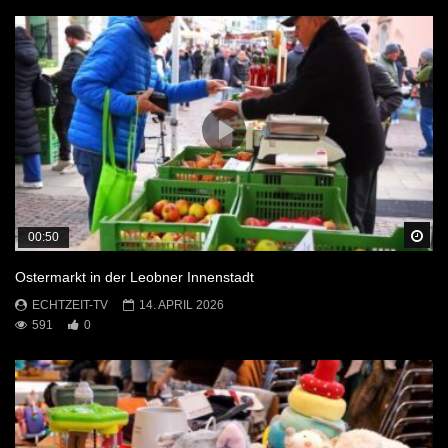
Sp
00:50
Ostermarkt in der Leobner Innenstadt
ECHTZEIT-TV
14. APRIL 2026
591
0