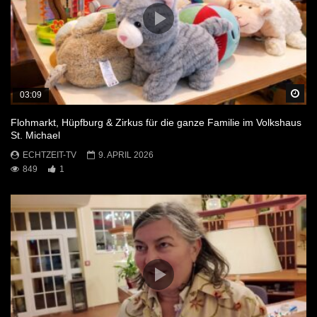
Sp
03:09
Flohmarkt, Hüpfburg & Zirkus für die ganze Familie im Volkshaus
St. Michael
ECHTZEIT-TV
9. APRIL 2026
849
1