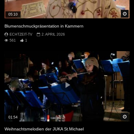
Sp
05:10
Blumenschmuckpräsentation in Kammern
ECHTZEIT-TV
2. APRIL 2026
561
1
Sp
01:54
Weihnachtsmelodien der JUKA St.Michael