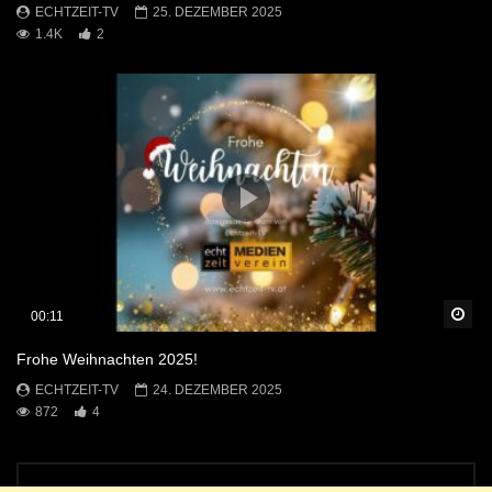
ECHTZEIT-TV
25. DEZEMBER 2025
1.4K
2
Sp
00:11
Frohe Weihnachten 2025!
ECHTZEIT-TV
24. DEZEMBER 2025
872
4