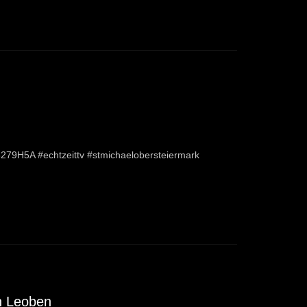
79H5A #echtzeittv #stmichaelobersteiermark
n Leoben