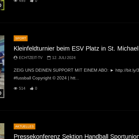
495
0
Später Ansehen
SPORT
Kleinfeldturnier beim ESV Platz in St. Michael
ECHTZEIT-TV
12. JULI 2024
ZEIG UNS DEINEN SUPPORT MIT EINEM ABO: ► http://bit.ly/32
#fussball Copyright © 2024 | htt...
514
0
Später Ansehen
AKTUELLES
Pressekonferenz Sektion Handball Sportunio