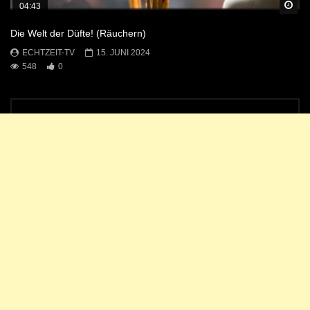
Sp
04:43
Die Welt der Düfte! (Räuchern)
ECHTZEIT-TV
15. JUNI 2024
548
0