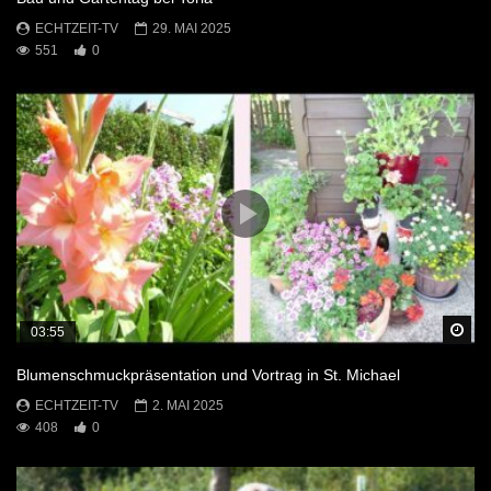
ECHTZEIT-TV
29. MAI 2025
551
0
Sp
03:55
Blumenschmuckpräsentation und Vortrag in St. Michael
ECHTZEIT-TV
2. MAI 2025
408
0