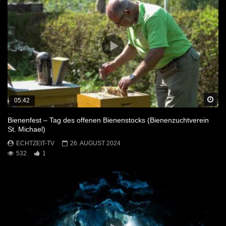
Sp
05:42
Bienenfest – Tag des offenen Bienenstocks (Bienenzuchtverein
St. Michael)
ECHTZEIT-TV
26. AUGUST 2024
532
1