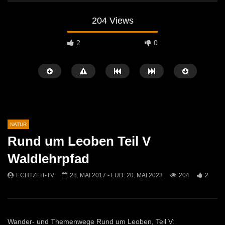
204 Views
2
0
NATUR
Rund um Leoben Teil V
Später Ansehen
02:11
02:31
Waldlehrpfad
Rekorde & Sensationelles
Bau und Gartentag bei T
ECHTZEIT-TV
28. MAI 2017
- LUD:
20. MAI 2023
204
2
ECHTZEIT-TV
21. OKTOBER 2025
ECHTZEIT-TV
29. M
411
1
551
0
Wander- und Themenwege Rund um Leoben, Teil V: