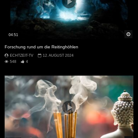
Sp
04:51
Forschung rund um die Reitinghöhlen
ECHTZEIT-TV
12. AUGUST 2024
548
4