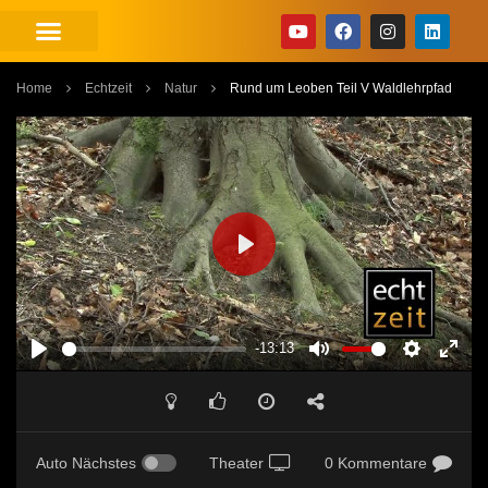
Home
Echtzeit
Natur
Rund um Leoben Teil V Waldlehrpfad
PLAY
-13:13
PLAY
MUTE
SETTINGS
ENT
FUL
Auto Nächstes
Theater
0 Kommentare