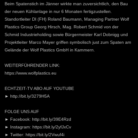
Beim Spatenstich im Jänner wirkte man zuversichtlich, den Bau
der neuen Kühlanlage in nur 6 Monaten fertigzustellen.
Standortleiter DI (FH) Roland Baumann, Managing Partner Wolf
Plastics Group Georg Hirsch, Mag. Robert Schmid von der
Schmid Industrieholding sowie Bürgermeister Karl Dobnigg und
Projektleiter Marco Mayer griffen symbolisch just zum Spaten am
Gelände der Wolf Plastics GmbH in Kammern.
WEITERFÜHRENDER LINK:
https://www.wolfplastics.eu
ECHTZEIT-TV ABO AUF YOUTUBE
► http://bit.ly/3279H5A
FOLGE UNS AUF
► Facebook: http://bit.ly/39E4Rzd
► Instagram: https://bit.ly/2yfJxCv
► Twitter: https://bit.ly/2Vwuf4i