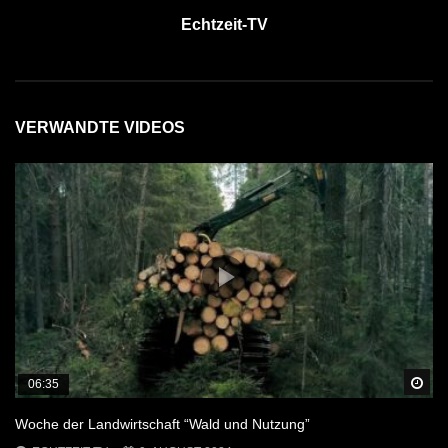
Echtzeit-TV
VERWANDTE VIDEOS
Sp
06:35
Woche der Landwirtschaft “Wald und Nutzung”