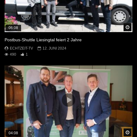
Sp
06:08
Postbus-Shuttle Liesingtal feiert 2 Jahre
ECHTZEIT-TV
12. JUNI 2024
490
1
Sp
04:08