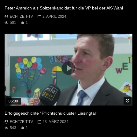
Peter Amreich als Spitzenkandidat für die VP bei der AK-Wahl
ECHTZEIT-TV
2. APRIL 2024
501
1
Sp
05:00
Erfolgsgeschichte “Pflichtschulcluster Liesingtal”
ECHTZEIT-TV
23. MÄRZ 2024
543
1