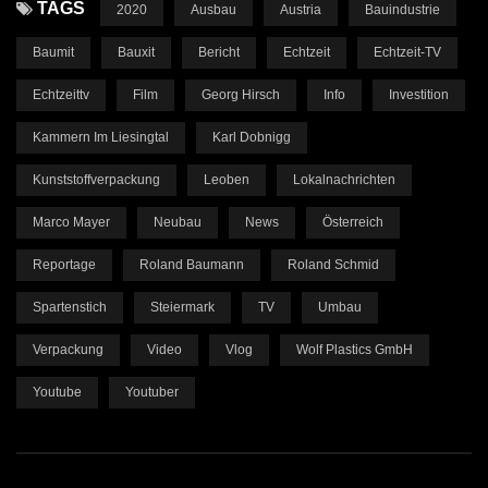
TAGS
2020
Ausbau
Austria
Bauindustrie
Baumit
Bauxit
Bericht
Echtzeit
Echtzeit-TV
Echtzeittv
Film
Georg Hirsch
Info
Investition
Kammern Im Liesingtal
Karl Dobnigg
Kunststoffverpackung
Leoben
Lokalnachrichten
Marco Mayer
Neubau
News
Österreich
Reportage
Roland Baumann
Roland Schmid
Spartenstich
Steiermark
TV
Umbau
Verpackung
Video
Vlog
Wolf Plastics GmbH
Youtube
Youtuber