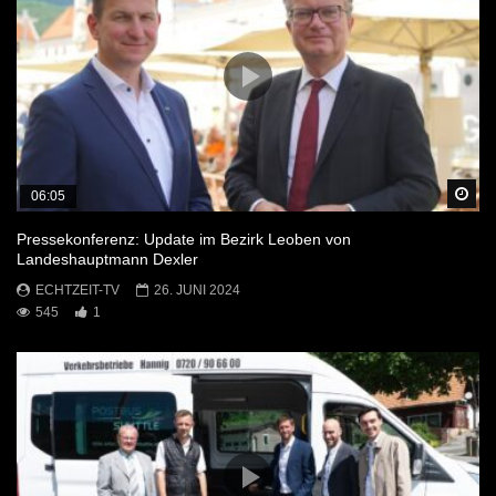
Sp
06:05
Pressekonferenz: Update im Bezirk Leoben von
Landeshauptmann Dexler
ECHTZEIT-TV
26. JUNI 2024
545
1