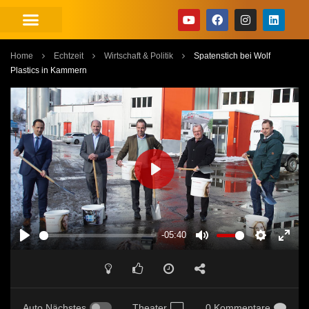
Home
Echtzeit
Wirtschaft & Politik
Spatenstich bei Wolf
Plastics in Kammern
PLAY
-05:40
PLAY
MUTE
SETTINGS
ENT
FUL
Auto Nächstes
Theater
0 Kommentare