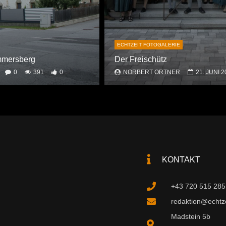
ECHTZEIT FOTOGALERIE
ammersberg
Der Freischütz
0
391
0
NORBERT ORTNER
21. JUNI 2
KONTAKT
+43 720 515 285
redaktion@echtzei
Madstein 5b