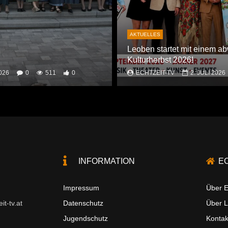
AKTUELLES
Leoben startet mit einem a
Kulturherbst 2026!
026
0
511
0
ECHTZEIT-TV
2. JULI 2026
INFORMATION
E
Impressum
Über E
t-tv.at
Datenschutz
Über 
Jugendschutz
Kontak