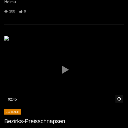
Helmu...
300
0
Sp
02:45
ECHTZEIT
Bezirks-Preisschnapsen