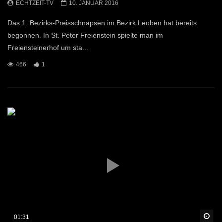
ECHTZEIT-TV
10. JANUAR 2016
Das 1. Bezirks-Preisschnapsen im Bezirk Leoben hat bereits
begonnen. In St. Peter Freienstein spielte man im
Freiensteinerhof um sta...
466
1
Sp
01:31