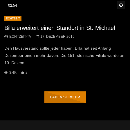
Sp
02:54
ECHTZEIT
Billa erweitert einen Standort in St. Michael
ECHTZEIT-TV
17. DEZEMBER 2015
Den Hausverstand sollte jeder haben. Billa hat seit Anfang
Dezember einen mehr davon. Die 151. steirische Filiale wurde am
10. Dezem...
3.4K
2
LADEN SIE MEHR