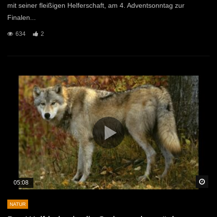
mit seiner fleißigen Helferschaft, am 4. Adventsonntag zur
Finalen...
634
2
Sp
05:08
NATUR