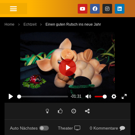
Home
Echtzeit
Einen guten Rutsch ins neue Jahr
PLAY
-01:31
PLAY
MUTE
SETTINGS
ENT
FUL
Auto Nächstes
Theater
0 Kommentare