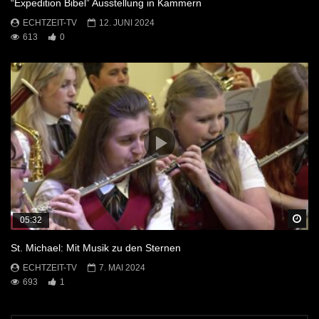
“Expedition Bibel” Ausstellung in Kammern
ECHTZEIT-TV
12. JUNI 2024
613
0
Sp
05:32
St. Michael: Mit Musik zu den Sternen
ECHTZEIT-TV
7. MAI 2024
693
1