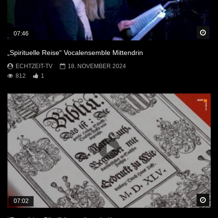
Sp
07:46
„Spirituelle Reise“ Vocalensemble Mittendrin
ECHTZEIT-TV
18. NOVEMBER 2024
812
1
Sp
07:02