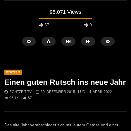
95.071 Views
57
0
ECHTZEIT
Einen guten Rutsch ins neue Jahr
Später Ansehen
07:46
07:02
ECHTZEIT-TV
30. DEZEMBER 2015
- LUD:
14. APRIL 2022
95.1K
57
„Spirituelle Reise“ Vocalensemble
“Expedition Bibel” Ausste
Mittendrin
Kammern
ECHTZEIT-TV
18. NOVEMBER 2024
ECHTZEIT-TV
12. J
812
1
613
0
Das alte Jahr verabschiedet sich mit lautem Getöse und einer