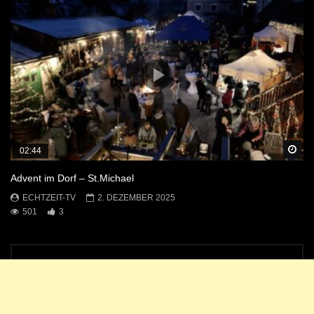
Sp
02:44
Advent im Dorf – St.Michael
ECHTZEIT-TV
2. DEZEMBER 2025
501
3