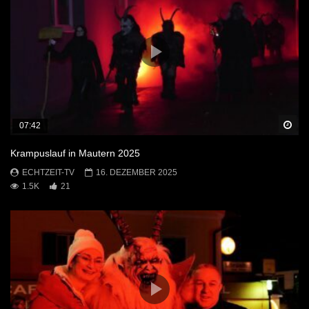
Sp
07:42
Krampuslauf in Mautern 2025
ECHTZEIT-TV
16. DEZEMBER 2025
1.5K
21