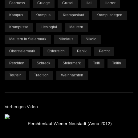
Fearness
Grudge
Grusel
Hell
Horror
Kampus
Krampus
Krampuslauf
Krampusriegen
Krampusse
Liesingtal
Mautern
Mautern In Steiermark
Nikolaus
Nikolo
Obersteiermark
Österreich
Panik
Percht
Perchten
Schreck
Steiermark
Teifl
Teifln
Teufeln
Tradition
Weihnachten
Vorheriges Video
Perchtenlauf Wiener Neustadt (Anno 2012)