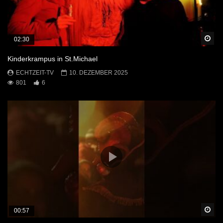
Sp
02:30
Kinderkrampus in St.Michael
ECHTZEIT-TV
10. DEZEMBER 2025
801
6
Sp
00:57