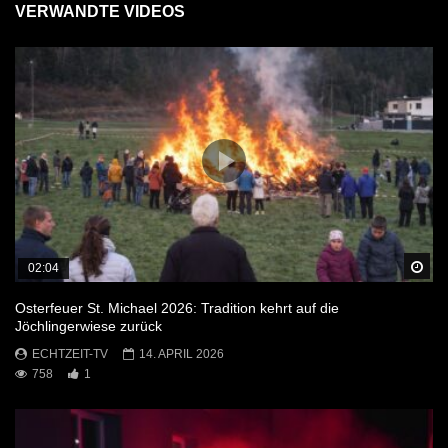
VERWANDTE VIDEOS
Sp
02:04
Osterfeuer St. Michael 2026: Tradition kehrt auf die
Jöchlingerwiese zurück
ECHTZEIT-TV
14. APRIL 2026
758
1