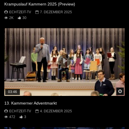
Krampuslauf Kammern 2025 (Preview)
ECHTZEIT-TV
7. DEZEMBER 2025
2K
30
Sp
03:46
13. Kammerner Adventmarkt
ECHTZEIT-TV
4. DEZEMBER 2025
472
3