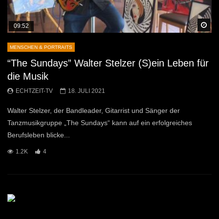
Sp
09:52
MENSCHEN & PORTRAITS
“The Sundays” Walter Stelzer (S)ein Leben für
die Musik
ECHTZEIT-TV
18. JULI 2021
Walter Stelzer, der Bandleader, Gitarrist und Sänger der
Tanzmusikgruppe „The Sundays“ kann auf ein erfolgreiches
Berufsleben blicke...
1.2K
4