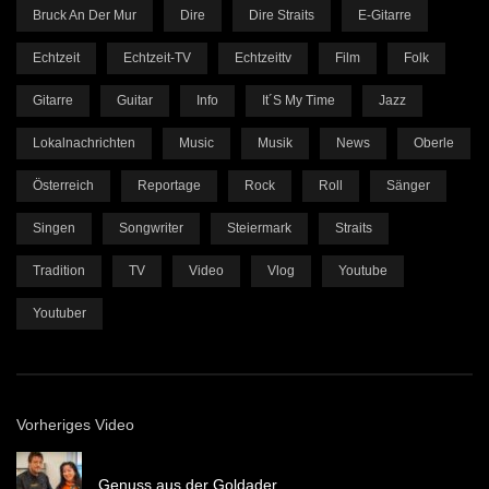
Bruck An Der Mur
Dire
Dire Straits
E-Gitarre
Echtzeit
Echtzeit-TV
Echtzeittv
Film
Folk
Gitarre
Guitar
Info
It´s My Time
Jazz
Lokalnachrichten
Music
Musik
News
Oberle
Österreich
Reportage
Rock
Roll
Sänger
Singen
Songwriter
Steiermark
Straits
Tradition
TV
Video
Vlog
Youtube
Youtuber
Vorheriges Video
Genuss aus der Goldader