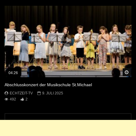
Sp
04:26
Abschlusskonzert der Musikschule St.Michael
ECHTZEIT-TV
9. JULI 2025
492
2