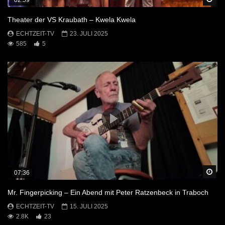
Theater der VS Kraubath – Kwela Kwela
ECHTZEIT-TV
23. JULI 2025
585
5
Sp
07:36
Mr. Fingerpicking – Ein Abend mit Peter Ratzenbeck in Traboch
ECHTZEIT-TV
15. JULI 2025
2.8K
23