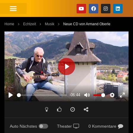
Home
Echtzeit
Musik
Neue CD von Armand Oberle
PLAY
-06:44
PLAY
MUTE
SETTINGS
ENT
FUL
Auto Nächstes
Theater
0 Kommentare