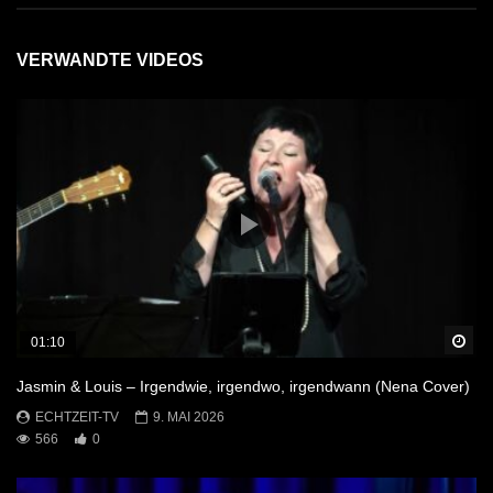
VERWANDTE VIDEOS
Sp
01:10
Jasmin & Louis – Irgendwie, irgendwo, irgendwann (Nena Cover)
ECHTZEIT-TV
9. MAI 2026
566
0