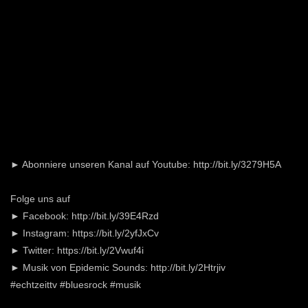
► Abonniere unseren Kanal auf Youtube: http://bit.ly/3279H5A
Folge uns auf
► Facebook: http://bit.ly/39E4Rzd
► Instagram: https://bit.ly/2yfJxCv
► Twitter: https://bit.ly/2Vwuf4i
► Musik von Epidemic Sounds: http://bit.ly/2Htrjiv
#echtzeittv #bluesrock #musik