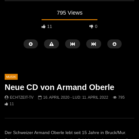
795 Views
11
0
MUSIK
Neue CD von Armand Oberle
Später Ansehen
01:10
04:29
ECHTZEIT-TV
16. APRIL 2020
- LUD:
11. APRIL 2022
795
11
Jasmin & Louis – Irgendwie, irgendwo,
Sans Moustache Cover –
irgendwann (Nena Cover)
Rose
ECHTZEIT-TV
9. MAI 2026
ECHTZEIT-TV
2. AP
566
0
727
7
Der Schweizer Armand Oberle lebt seit 15 Jahre in Bruck/Mur.