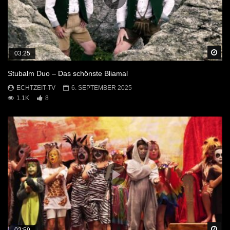
Sp
03:25
Stubalm Duo – Das schönste Bliamal
ECHTZEIT-TV
6. SEPTEMBER 2025
1.1K
8
Sp
02:59