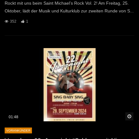
Rockt mit uns beim Saint Michael’s Rock Vol. 2! Am Freitag, 25.
Oktober, lädt der Musik und Kulturklub zur zweiten Runde von S...
352
1
Sp
01:48
VORANKÜNDER