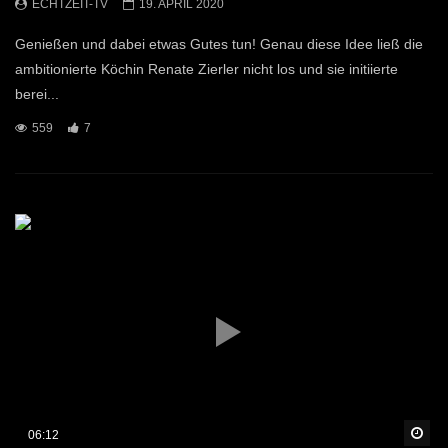
ECHTZEIT-TV
19. APRIL 2020
Genießen und dabei etwas Gutes tun! Genau diese Idee ließ die
ambitionierte Köchin Renate Zierler nicht los und sie initiierte
berei...
559
7
Sp
06:12