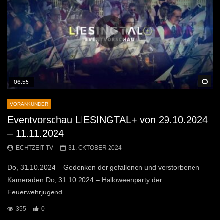
Sp
06:55
VORANKÜNDER
Eventvorschau LIESINGTAL+ von 29.10.2024
– 11.11.2024
ECHTZEIT-TV
31. OKTOBER 2024
Do, 31.10.2024 – Gedenken der gefallenen und verstorbenen
Kameraden Do, 31.10.2024 – Halloweenparty der
Feuerwehrjugend...
355
0