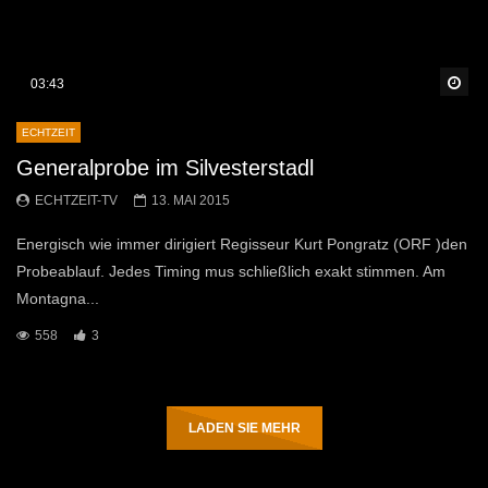
Sp
03:43
ECHTZEIT
Generalprobe im Silvesterstadl
ECHTZEIT-TV
13. MAI 2015
Energisch wie immer dirigiert Regisseur Kurt Pongratz (ORF )den
Probeablauf. Jedes Timing mus schließlich exakt stimmen. Am
Montagna...
558
3
LADEN SIE MEHR