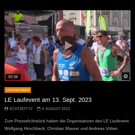
Sp
05:38
VORANKÜNDER
LE Laufevent am 13. Sept. 2023
ECHTZEIT-TV
4. AUGUST 2023
Zum Pressefrühstück haben die Organisatoren des LE Laufevent
Wolfgang Hirschbeck, Christian Maurer und Andreas Völser