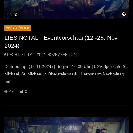
Sp
11:10
VORANKÜNDER
LIESINGTAL+ Eventvorschau (12.-25. Nov.
2024)
ECHTZEIT-TV
14. NOVEMBER 2024
Donnerstag, (14.11.2024) | Beginn: 16:00 Uhr | ESV Sportcafe St.
Michael, St. Michael in Obersteiermark | Herbsttanz-Nachmittag
mit...
474
2