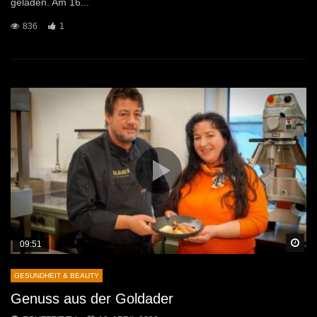
geladen. Am 16...
836
1
Sp
09:51
GESUNDHEIT & BEAUTY
Genuss aus der Goldader