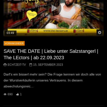
Sp
03:49
VORANKÜNDER
SAVE THE DATE | Liebe unter Salzstangerl |
The LEctors | ab 22.09.2023
ECHTZEIT-TV
15. SEPTEMBER 2023
Darf‘s ein bisserl mehr sein? Die Frage kennen wir doch alle von
der Wurstverkäuferin unseres Vertrauens. In diesem
abwechslungsreic...
690
1