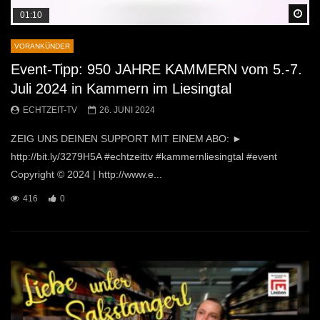
Sp
01:10
VORANKÜNDER
Event-Tipp: 950 JAHRE KAMMERN vom 5.-7.
Juli 2024 in Kammern im Liesingtal
ECHTZEIT-TV
26. JUNI 2024
ZEIG UNS DEINEN SUPPORT MIT EINEM ABO: ►
http://bit.ly/3279H5A #echtzeittv #kammernliesingtal #event
Copyright © 2024 | http://www.e...
416
0