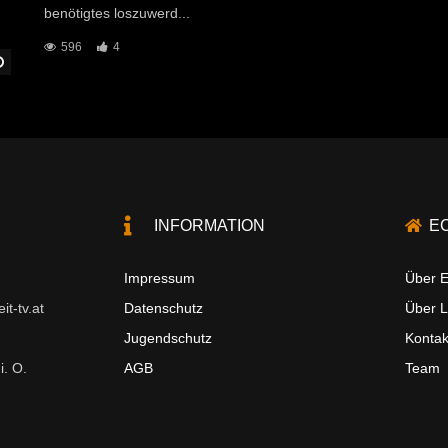
benötigtes loszuwerd...
596
4
Später Ansehen
INFORMATION
E
Impressum
Über E
t-tv.at
Datenschutz
Über 
Jugendschutz
Kontak
i. O.
AGB
Team