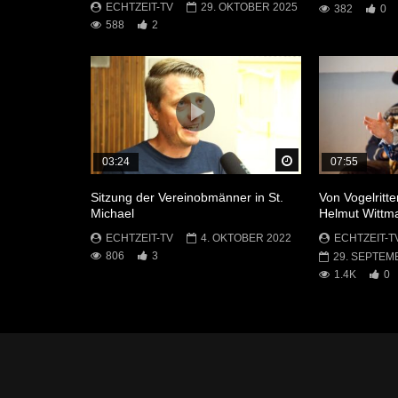
ECHTZEIT-TV
29. OKTOBER 2025
382
0
588
2
Später Ansehen
03:24
07:55
Sitzung der Vereinobmänner in St.
Von Vogelritt
Michael
Helmut Wittm
ECHTZEIT-TV
4. OKTOBER 2022
ECHTZEIT-T
806
3
29. SEPTEM
1.4K
0