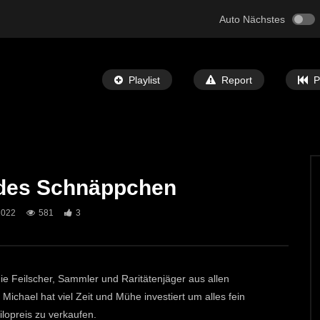
Auto Nächstes
Playlist
Report
P
edes Schnäppchen
Später Ansehen
06:26
2022
581
3
derflohmarkt in St.Michael
Umweltkirtag in St. Michael
T-TV
22. OKTOBER 2025
ECHTZEIT-TV
20. OKTOBER 2022
0
748
2
e Feilscher, Sammler und Raritätenjäger aus allen
Michael hat viel Zeit und Mühe investiert um alles fein
ilopreis zu verkaufen.