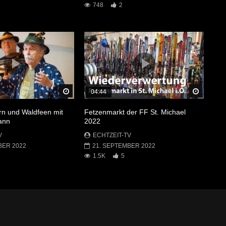
748
2
Später Ansehen
Später 
04:44
ern und Waldfeen mit
Fetzenmarkt der FF St. Michael
ann
2022
V
ECHTZEIT-TV
BER 2022
21. SEPTEMBER 2022
1.5K
5