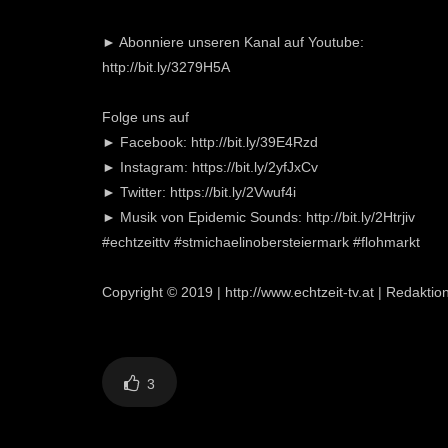
► Abonniere unseren Kanal auf Youtube:
http://bit.ly/3279H5A
Folge uns auf
► Facebook: http://bit.ly/39E4Rzd
► Instagram: https://bit.ly/2yfJxCv
► Twitter: https://bit.ly/2Vwuf4i
► Musik von Epidemic Sounds: http://bit.ly/2Htrjiv
#echtzeittv #stmichaelinobersteiermark #flohmarkt
Copyright © 2019 | http://www.echtzeit-tv.at | Redaktio
3