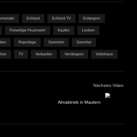
rmeister
Echtzeit
Echtzeit-TV
Ersteigern
Freiwillige Feuerwehr
Kaufen
Leoben
äten
Reportage
Sammeln
Sammler
chen
TV
Verkaufen
Versteigern
Volkshaus
Nächstes Video
Almabtrieb in Mautern