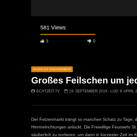
581 Views
3
0
SOZIALES ENGAGEMENT
Großes Feilschen um j
Später Ansehen
02:22
01:43
ECHTZEIT-TV
19. SEPTEMBER 2019
- LUD:
8. APRIL 
Benefiz Gala Dinner der
Baby & Kin
Männerkochrunde Traboch
ECHTZEI
ECHTZEIT-TV
29. OKTOBER 2025
382
588
2
Der Fetzenmarkt trängt so manchen Schatz zu Tage, di
Himmelrichtungen anlockt. Die Freiwillige Feurwehr St. 
säuberlich zu sortieren, um dann in kürzester Zeit im K