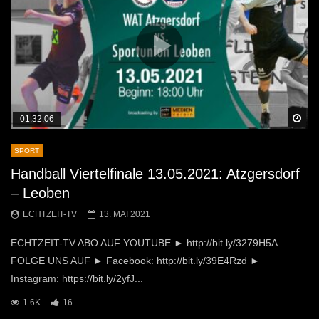
Sp
01:32:06
SPORT
Handball Viertelfinale 13.05.2021: Atzgersdorf
– Leoben
ECHTZEIT-TV
13. MAI 2021
ECHTZEIT-TV ABO AUF YOUTUBE ► http://bit.ly/3279H5A
FOLGE UNS AUF ► Facebook: http://bit.ly/39E4Rzd ►
Instagram: https://bit.ly/2yfJ...
1.6K
16