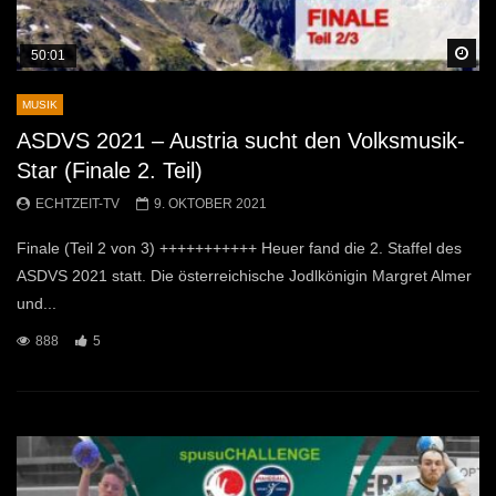
Sp
50:01
MUSIK
ASDVS 2021 – Austria sucht den Volksmusik-
Star (Finale 2. Teil)
ECHTZEIT-TV
9. OKTOBER 2021
Finale (Teil 2 von 3) +++++++++++ Heuer fand die 2. Staffel des
ASDVS 2021 statt. Die österreichische Jodlkönigin Margret Almer
und...
888
5