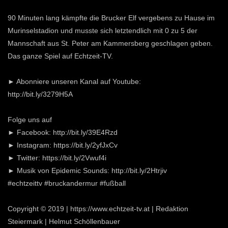
90 Minuten lang kämpfte die Brucker Elf vergebens zu Hause im
Murinselstadion und musste sich letztendlich mit 0 zu 5 der
Mannschaft aus St. Peter am Kammersberg geschlagen geben.
Das ganze Spiel auf Echtzeit-TV.
► Abonniere unseren Kanal auf Youtube:
http://bit.ly/3279H5A
Folge uns auf
► Facebook: http://bit.ly/39E4Rzd
► Instagram: https://bit.ly/2yfJxCv
► Twitter: https://bit.ly/2Vwuf4i
► Musik von Epidemic Sounds: http://bit.ly/2Htrjiv
#echtzeittv #bruckandermur #fußball
Copyright © 2019 | https://www.echtzeit-tv.at | Redaktion
Steiermark | Helmut Schöllenbauer