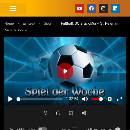
Home
Echtzeit
Sport
Fußball: SC Bruck/Mur – St. Peter am
Kammersberg
PLAY
-1:32:54
PLAY
MUTE
SETTINGS
ENT
FUL
Auto Nächstes
Theater
0 Kommentare