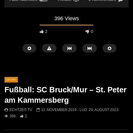
396 Views
2
0
SPORT
Fußball: SC Bruck/Mur – St. Peter
Später Ansehen
05:01
08:57
am Kammersberg
60 Jahre FC Kammern – Ein Jubiläum
Fußball: ASC Rapid Kap
ECHTZEIT-TV
11. NOVEMBER 2019
- LUD:
29. AUGUST 2023
voller Höhepunkte!
Mautern
396
2
ECHTZEIT-TV
29. JUNI 2026
ECHTZEIT-TV
1. AP
544
1
1K
0