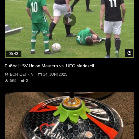
Sp
05:43
Fußball: SV Union Mautern vs. UFC Mariazell
ECHTZEIT-TV
14. JUNI 2025
569
3