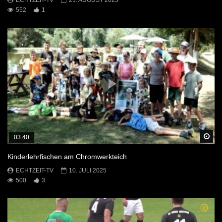
ECHTZEIT-TV
21. AUGUST 2025
552
1
Sp
03:40
Kinderlehrfischen am Chromwerkteich
ECHTZEIT-TV
10. JULI 2025
500
3