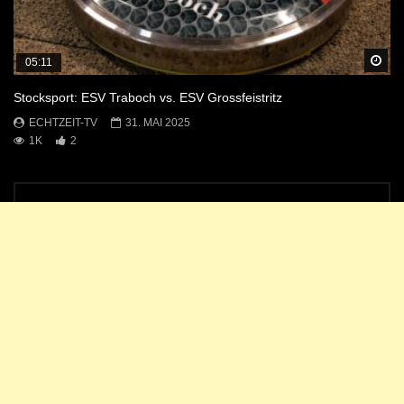
Sp
05:11
Stocksport: ESV Traboch vs. ESV Grossfeistritz
ECHTZEIT-TV
31. MAI 2025
1K
2