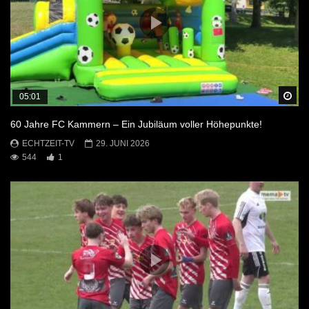
Sp
05:01
60 Jahre FC Kammern – Ein Jubiläum voller Höhepunkte!
ECHTZEIT-TV
29. JUNI 2026
544
1