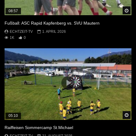
Sp
08:57
Fußball: ASC Rapid Kapfenberg vs. SVU Mautern
ECHTZEIT-TV
1. APRIL 2026
1K
0
Sp
05:10
Raiffeisen Sommercamp St.Michael