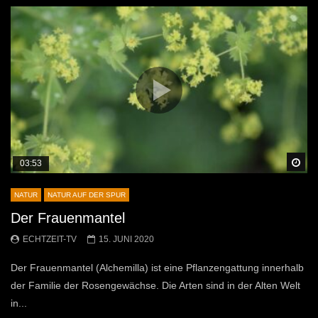
Sp
03:53
NATUR
NATUR AUF DER SPUR
Der Frauenmantel
ECHTZEIT-TV
15. JUNI 2020
Der Frauenmantel (Alchemilla) ist eine Pflanzengattung innerhalb
der Familie der Rosengewächse. Die Arten sind in der Alten Welt
in...