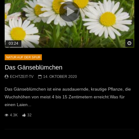
Sp
03:24
NATUR AUF DER SPUR
Das Gänseblümchen
ECHTZEIT-TV
14. OKTOBER 2020
Das Gänseblümchen ist eine ausdauernde, krautige Pflanze, die
Wuchshöhen von meist 4 bis 15 Zentimetern erreicht.Was für
einen Laien...
4.3K
32