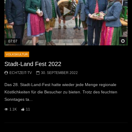
Sp
07:07
VOLKSKULTUR
Stadt-Land Fest 2022
ECHTZEIT-TV
30. SEPTEMBER 2022
Das 28. Stadt-Land-Fest hatte wieder jede Menge regionale
Köstlichkeiten für die Besucher zu bieten. Trotz des feuchten
Sonntages ta...
1.1K
11