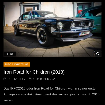
Sp
11:56
AUTO & FAHRZEUGE
Iron Road for Children (2018)
ECHTZEIT-TV
6. OKTOBER 2020
Das IRFC2018 oder Iron Road for Children war in seiner ersten
Auflage ein spektakuläres Event das seines gleichen sucht. 2018
waren...