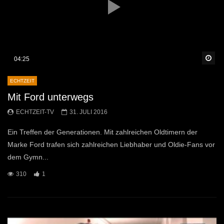
Sp
04:25
ECHTZEIT
Mit Ford unterwegs
ECHTZEIT-TV
31. JULI 2016
Ein Treffen der Generationen. Mit zahlreichen Oldtimern der
Marke Ford trafen sich zahlreichen Liebhaber und Oldie-Fans vor
dem Gymn...
310
1