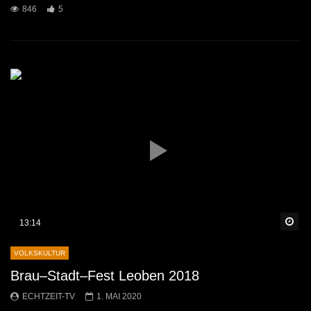
846
5
Sp
13:14
VOLKSKULTUR
Brau–Stadt–Fest Leoben 2018
ECHTZEIT-TV
1. MAI 2020