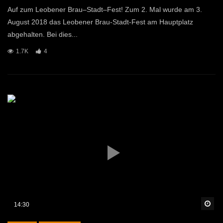
Auf zum Leobener Brau–Stadt–Fest! Zum 2. Mal wurde am 3.
August 2018 das Leobener Brau-Stadt-Fest am Hauptplatz
abgehalten. Bei dies...
1.7K
4
Sp
14:30