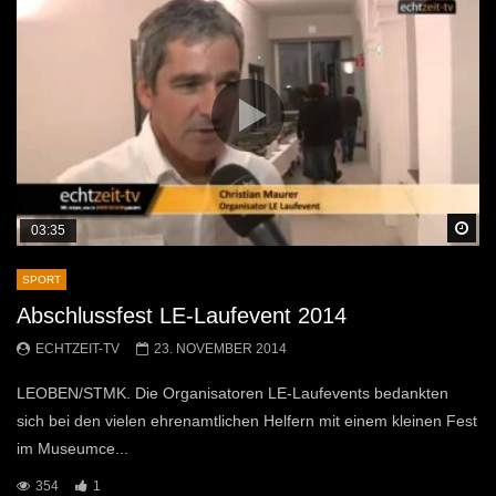
Sp
03:35
SPORT
Abschlussfest LE-Laufevent 2014
ECHTZEIT-TV
23. NOVEMBER 2014
LEOBEN/STMK. Die Organisatoren LE-Laufevents bedankten
sich bei den vielen ehrenamtlichen Helfern mit einem kleinen Fest
im Museumce...
354
1