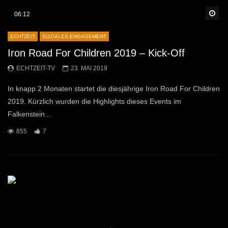
Sp
06:12
ECHTZEIT
SOZIALES ENGAGEMENT
Iron Road For Children 2019 – Kick-Off
ECHTZEIT-TV
23. MAI 2019
In knapp 2 Monaten startet die diesjährige Iron Road For Children
2019. Kürzlich wurden die Highlights dieses Events im
Falkenstein...
855
7