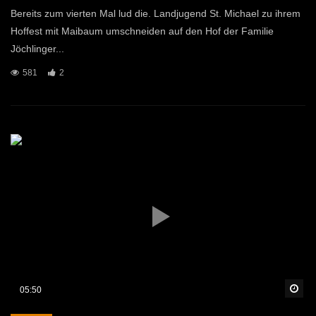
Bereits zum vierten Mal lud die. Landjugend St. Michael zu ihrem
Hoffest mit Maibaum umschneiden auf den Hof der Familie
Jöchlinger...
581
2
Sp
05:50