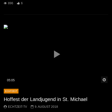
896
6
Sp
05:05
ECHTZEIT
Hoffest der Landjugend in St. Michael
ECHTZEIT-TV
9. AUGUST 2018