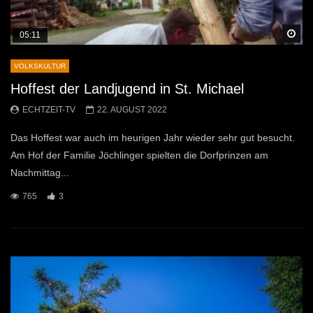
Sp
05:11
VOLKSKULTUR
Hoffest der Landjugend in St. Michael
ECHTZEIT-TV
22. AUGUST 2022
Das Hoffest war auch im heurigen Jahr wieder sehr gut besucht.
Am Hof der Familie Jöchlinger spielten die Dorfprinzen am
Nachmittag...
765
3