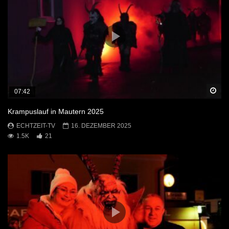
Sp
07:42
Krampuslauf in Mautern 2025
ECHTZEIT-TV
16. DEZEMBER 2025
1.5K
21