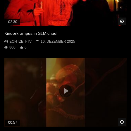
Sp
02:30
Kinderkrampus in St.Michael
ECHTZEIT-TV
10. DEZEMBER 2025
800
6
Sp
00:57