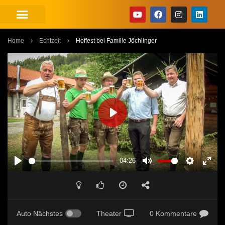
Home
Echtzeit
Hoffest bei Familie Jöchlinger
PLAY
-04:26
PLAY
MUTE
SETTINGS
ENT
FUL
Auto Nächstes
Theater
0 Kommentare