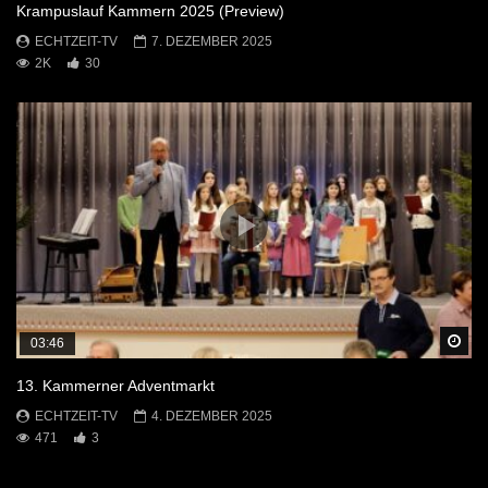
Krampuslauf Kammern 2025 (Preview)
ECHTZEIT-TV
7. DEZEMBER 2025
2K
30
Sp
03:46
13. Kammerner Adventmarkt
ECHTZEIT-TV
4. DEZEMBER 2025
471
3