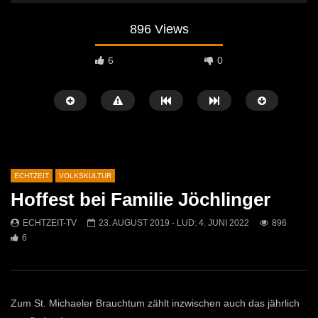
896 Views
6
0
ECHTZEIT
VOLKSKULTUR
Hoffest bei Familie Jöchlinger
Später Ansehen
02:04
07:42
ECHTZEIT-TV
23. AUGUST 2019
- LUD:
4. JUNI 2022
896
6
Osterfeuer St. Michael 2026: Tradition
Krampuslauf in Mautern
kehrt auf die Jöchlingerwiese zurück
ECHTZEIT-TV
16. 
ECHTZEIT-TV
14. APRIL 2026
1.5K
21
753
1
Zum St. Michaeler Brauchtum zählt inzwischen auch das jährlich