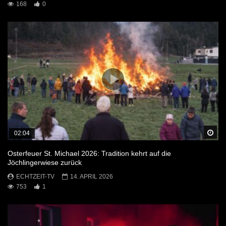
168
0
Sp
02:04
Osterfeuer St. Michael 2026: Tradition kehrt auf die
Jöchlingerwiese zurück
ECHTZEIT-TV
14. APRIL 2026
753
1