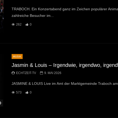
TRABOCH. Ein Konzertabend ganz im Zeichen populärer Animat
zahlreiche Besucher im...
262
0
MUSIK
Jasmin & Louis – Irgendwie, irgendwo, irge
ECHTZEIT-TV
9. MAI 2026
JASMINE & LOUIS Live im Amt der Marktgemeinde Traboch am 
573
0
Später Ansehen