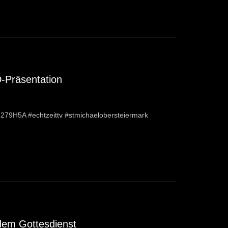
-Präsentation
79H5A #echtzeittv #stmichaelobersteiermark
 dem Gottesdienst