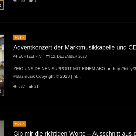
495
1
Später Ansehen
MUSIK
Adventkonzert der Marktmusikkapelle und CD
ECHTZEIT-TV
12. DEZEMBER 2023
ZEIG UNS DEINEN SUPPORT MIT EINEM ABO: ► http://bit.ly/32
#blasmusik Copyright © 2023 | ht...
637
21
Später Ansehen
MUSIK
Gib mir die richtigen Worte – Ausschnitt aus