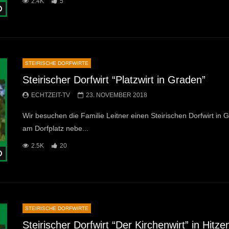
2.4K
5
Später Ansehen
STEIRISCHE DORFWIRTE
Steirischer Dorfwirt “Platzwirt in Graden”
ECHTZEIT-TV
23. NOVEMBER 2018
Wir besuchen die Familie Leitner einen Steirischen Dorfwirt in
am Dorfplatz nebe...
2.5K
20
Später Ansehen
STEIRISCHE DORFWIRTE
Steirischer Dorfwirt “Der Kirchenwirt” in Hitze