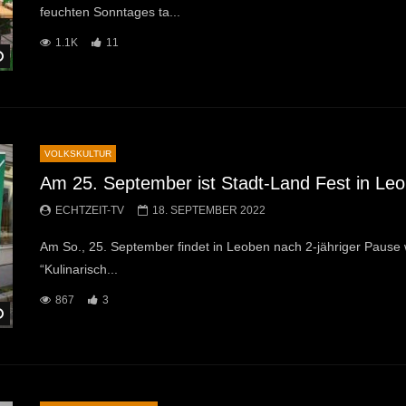
feuchten Sonntages ta...
1.1K
11
Später Ansehen
VOLKSKULTUR
Am 25. September ist Stadt-Land Fest in Le
ECHTZEIT-TV
18. SEPTEMBER 2022
Am So., 25. September findet in Leoben nach 2-jähriger Pause 
“Kulinarisch...
867
3
Später Ansehen