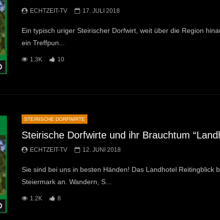
ECHTZEIT-TV
17. JULI 2018
Ein typisch uriger Steirischer Dorfwirt, weit über die Region hin
ein Treffpun...
1.3K
10
Später Ansehen
STEIRISCHE DORFWIRTE
Steirische Dorfwirte und ihr Brauchtum “Landh
ECHTZEIT-TV
12. JUNI 2018
Sie sind bei uns in besten Händen! Das Landhotel Reitingblick b
Steiermark an. Wandern, S...
1.2K
8
Später Ansehen