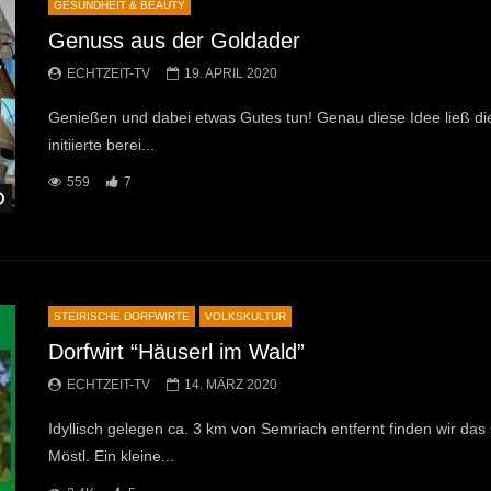
GESUNDHEIT & BEAUTY
Genuss aus der Goldader
ECHTZEIT-TV
19. APRIL 2020
Genießen und dabei etwas Gutes tun! Genau diese Idee ließ die 
initiierte berei...
559
7
Später Ansehen
STEIRISCHE DORFWIRTE
VOLKSKULTUR
Dorfwirt “Häuserl im Wald”
ECHTZEIT-TV
14. MÄRZ 2020
Idyllisch gelegen ca. 3 km von Semriach entfernt finden wir d
Möstl. Ein kleine...