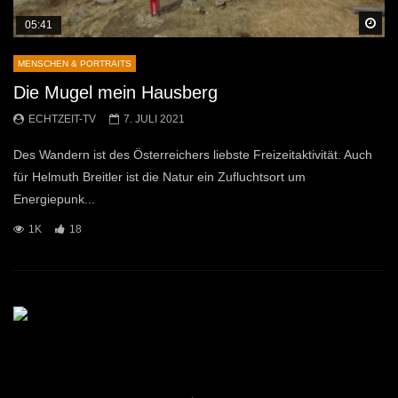
Sp
05:41
MENSCHEN & PORTRAITS
Die Mugel mein Hausberg
ECHTZEIT-TV
7. JULI 2021
Des Wandern ist des Österreichers liebste Freizeitaktivität. Auch
für Helmuth Breitler ist die Natur ein Zufluchtsort um
Energiepunk...
1K
18