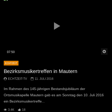
Sp
07:50
ECHTZEIT
Bezirksmusikertreffen in Mautern
ECHTZEIT-TV
11. JULI 2016
Im Rahmen des 145-jährigen Bestandsjubiläum der
Ortsmusikapelle Mautern gab es am Sonntag den 10. Juli 2016
ein Bezirksmusikertreffe...
3.4K
18