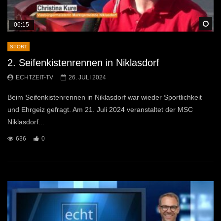
Sp
06:15
SPORT
2. Seifenkistenrennen in Niklasdorf
ECHTZEIT-TV
26. JULI 2024
Beim Seifenkistenrennen in Niklasdorf war wieder Sportlichkeit
und Ehrgeiz gefragt. Am 21. Juli 2024 veranstaltet der MSC
Niklasdorf...
636
0