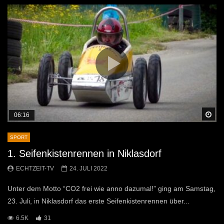
Sp
06:16
SPORT
1. Seifenkistenrennen in Niklasdorf
ECHTZEIT-TV
24. JULI 2022
Unter dem Motto “CO2 frei wie anno dazumal!” ging am Samstag,
23. Juli, in Niklasdorf das erste Seifenkistenrennen über...
6.5K
31