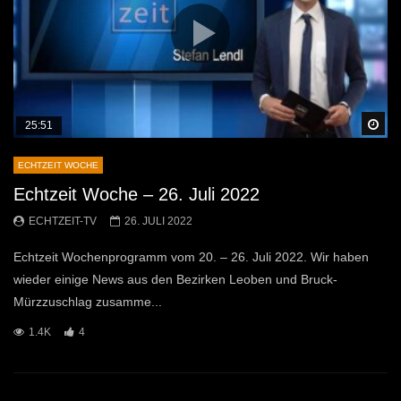
Sp
25:51
ECHTZEIT WOCHE
Echtzeit Woche – 26. Juli 2022
ECHTZEIT-TV
26. JULI 2022
Echtzeit Wochenprogramm vom 20. – 26. Juli 2022. Wir haben
wieder einige News aus den Bezirken Leoben und Bruck-
Mürzzuschlag zusamme...
1.4K
4