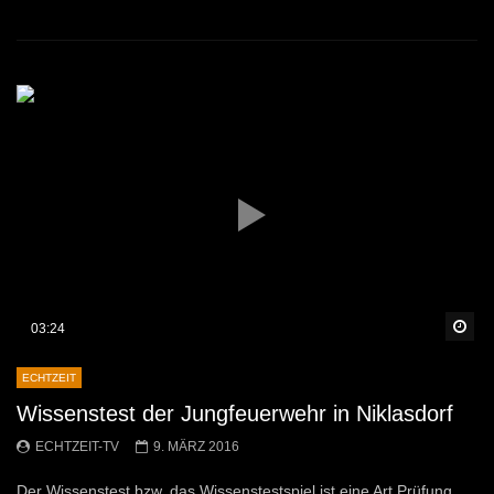
Sp
03:24
ECHTZEIT
Wissenstest der Jungfeuerwehr in Niklasdorf
ECHTZEIT-TV
9. MÄRZ 2016
Der Wissenstest bzw. das Wissenstestspiel ist eine Art Prüfung,