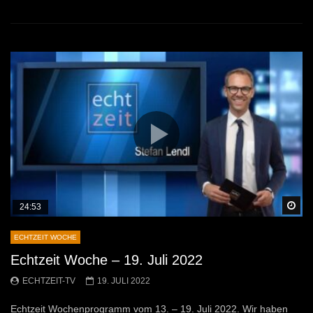
Sp
24:53
ECHTZEIT WOCHE
Echtzeit Woche – 19. Juli 2022
ECHTZEIT-TV
19. JULI 2022
Echtzeit Wochenprogramm vom 13. – 19. Juli 2022. Wir haben