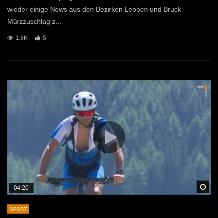
wieder einige News aus den Bezirken Leoben und Bruck-
Mürzzuschlag z...
1.8K
5
Sp
04:20
SPORT