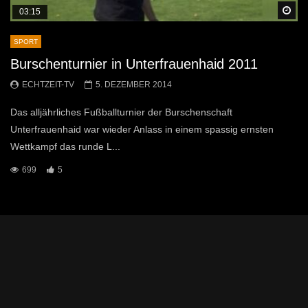
Sp
03:15
SPORT
Burschenturnier in Unterfrauenhaid 2011
ECHTZEIT-TV
5. DEZEMBER 2014
Das alljährliches Fußballturnier der Burschenschaft
Unterfrauenhaid war wieder Anlass in einem spassig ernsten
Wettkampf das runde L...
699
5