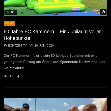
Sp
05:01
SPORT
60 Jahre FC Kammern – Ein Jubiläum voller
Höhepunkte!
ECHTZEIT-TV
29. JUNI 2026
Der FC Kammern feierte sein 60-jähriges Bestehen mit einem
gelungenen Festtag am Sportplatz. Spannende Nachwuchs- und
Kleinfeldturni...
516
1