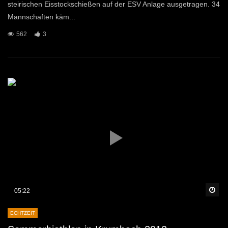
steirischen Eisstockschießen auf der ESV Anlage ausgetragen. 34
Mannschaften käm...
562
3
Sp
05:22
ECHTZEIT