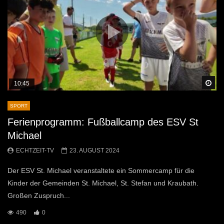
Sp
10:45
SPORT
Ferienprogramm: Fußballcamp des ESV St
Michael
ECHTZEIT-TV
23. AUGUST 2024
Der ESV St. Michael veranstaltete ein Sommercamp für die
Kinder der Gemeinden St. Michael, St. Stefan und Kraubath.
Großen Zuspruch...
490
0