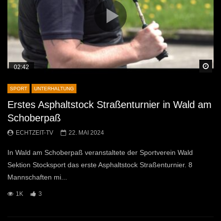
Sp
02:42
SPORT
UNTERHALTUNG
Erstes Asphaltstock Straßenturnier in Wald am
Schoberpaß
ECHTZEIT-TV
22. MAI 2024
In Wald am Schoberpaß veranstaltete der Sportverein Wald
Sektion Stocksport das erste Asphaltstock Straßenturnier. 8
Mannschaften mi...
1K
3