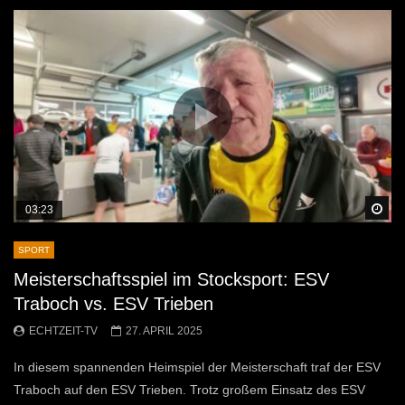
Sp
03:23
SPORT
Meisterschaftsspiel im Stocksport: ESV
Traboch vs. ESV Trieben
ECHTZEIT-TV
27. APRIL 2025
In diesem spannenden Heimspiel der Meisterschaft traf der ESV
Traboch auf den ESV Trieben. Trotz großem Einsatz des ESV