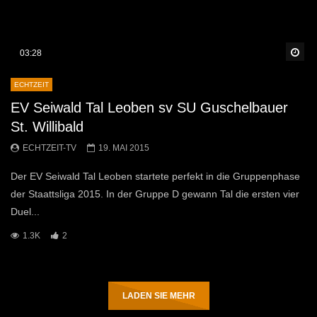
Sp
03:28
ECHTZEIT
EV Seiwald Tal Leoben sv SU Guschelbauer
St. Willibald
ECHTZEIT-TV
19. MAI 2015
Der EV Seiwald Tal Leoben startete perfekt in die Gruppenphase
der Staattsliga 2015. In der Gruppe D gewann Tal die ersten vier
Duel...
1.3K
2
LADEN SIE MEHR