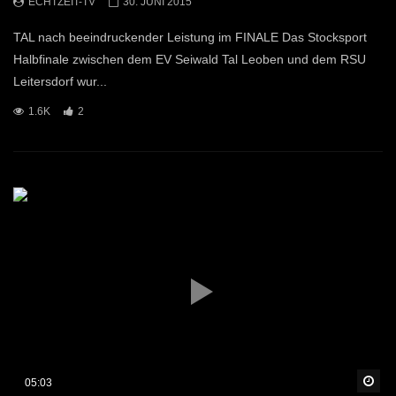
ECHTZEIT-TV
30. JUNI 2015
TAL nach beeindruckender Leistung im FINALE Das Stocksport
Halbfinale zwischen dem EV Seiwald Tal Leoben und dem RSU
Leitersdorf wur...
1.6K
2
Sp
05:03