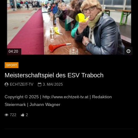
Sp
04:20
SPORT
Meisterschaftspiel des ESV Traboch
ECHTZEIT-TV
3. MAI 2025
Copyright © 2025 | http://www.echtzeit-tv.at | Redaktion
Steiermark | Johann Wagner
722
2