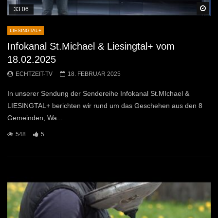
Sp
33:06
LIESINGTAL+
Infokanal St.Michael & Liesingtal+ vom
18.02.2025
ECHTZEIT-TV
18. FEBRUAR 2025
In unserer Sendung der Sendereihe Infokanal St.MIchael &
LIESINGTAL+ berichten wir rund um das Geschehen aus den 8
Gemeinden, Wa...
548
5