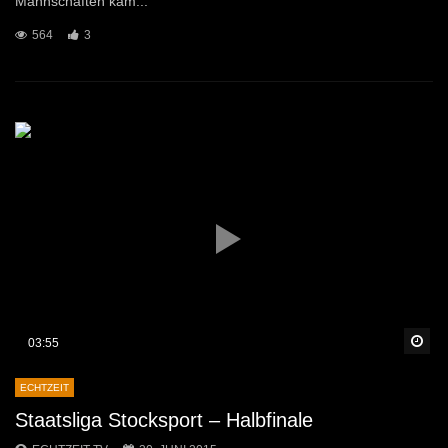
Mannschaften käm...
564
3
Sp
03:55
ECHTZEIT
Staatsliga Stocksport – Halbfinale