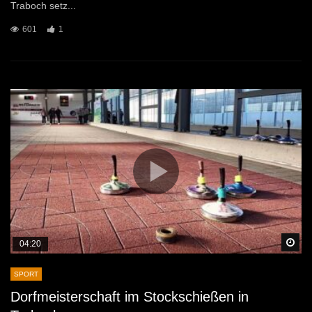
Traboch setz...
601
1
Sp
04:20
SPORT
Dorfmeisterschaft im Stockschießen in