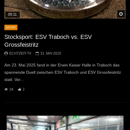
Sp
05:11
SPORT
Stocksport: ESV Traboch vs. ESV
Grossfeistritz
ECHTZEIT-TV
31. MAI 2025
Am 23. Mai 2025 fand in der Erwin Kaiser Halle in Traboch das
spannende Duell zwischen ESV Traboch und ESV Grossfeistritz
statt. Vor...
1K
2