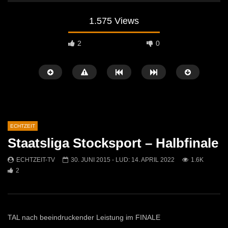
1.575 Views
2
0
ECHTZEIT
Staatsliga Stocksport – Halbfinale
Später Ansehen
07:46
07:02
ECHTZEIT-TV
30. JUNI 2015
- LUD:
14. APRIL 2022
1.6K
2
„Spirituelle Reise“ Vocalensemble
“Expedition Bibel” Ausste
Mittendrin
Kammern
ECHTZEIT-TV
18. NOVEMBER 2024
ECHTZEIT-TV
12. J
812
1
613
0
TAL nach beeindruckender Leistung im FINALE