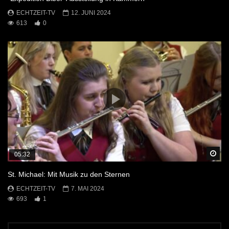
ECHTZEIT-TV
12. JUNI 2024
613
0
Sp
05:32
St. Michael: Mit Musik zu den Sternen
ECHTZEIT-TV
7. MAI 2024
693
1