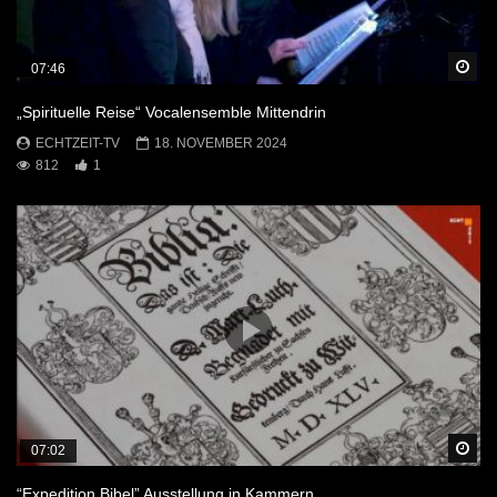
Sp
07:46
„Spirituelle Reise“ Vocalensemble Mittendrin
ECHTZEIT-TV
18. NOVEMBER 2024
812
1
Sp
07:02
“Expedition Bibel” Ausstellung in Kammern