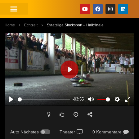
Home
Echtzeit
Staatsliga Stocksport – Halbfinale
PLAY
-03:55
PLAY
MUTE
SETTINGS
ENT
FUL
Auto Nächstes
Theater
0 Kommentare