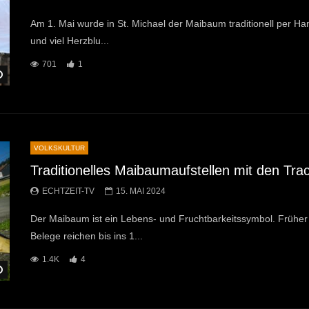
Am 1. Mai wurde in St. Michael der Maibaum traditionell per Han
und viel Herzblu...
701
1
Später Ansehen
VOLKSKULTUR
Traditionelles Maibaumaufstellen mit den Trac
ECHTZEIT-TV
15. MAI 2024
Der Maibaum ist ein Lebens- und Fruchtbarkeitssymbol. Früher
Belege reichen bis ins 1...
1.4K
4
Später Ansehen