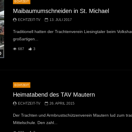
ECHTZEIT
Maibaumumschneiden in St. Michael
ECHTZEIT-TV
13. JULI 2017
Traditionell hatten der Trachtenverein Liesingtaler beim Volksha
großartigen...
687
3
Später Ansehen
ECHTZEIT
Heimatabend des TAV Mautern
ECHTZEIT-TV
26. APRIL 2015
Der Trachten und Armbrustschützenverein Mautern lud zum trad
Mittelschule. Den zahl...