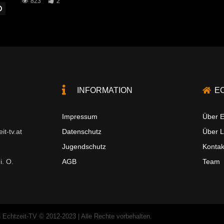
823
2
Später Ansehen
INFORMATION
E
Impressum
Über E
t-tv.at
Datenschutz
Über 
Jugendschutz
Kontak
i. O.
AGB
Team
 Echtzeit-TV © 2012-2023 | Alle Rechte vorbehalten.