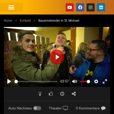
Home
Echtzeit
Bauernsilvester in St. Michael
PLAY
-03:57
PLAY
MUTE
SETTINGS
ENT
FUL
Auto Nächstes
Theater
0 Kommentare