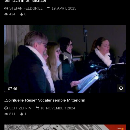
Sunitsch in St. Michael
STEFAN FELDGRILL
19. APRIL 2025
424
0
Sp
07:46
„Spirituelle Reise“ Vocalensemble Mittendrin
ECHTZEIT-TV
18. NOVEMBER 2024
811
1