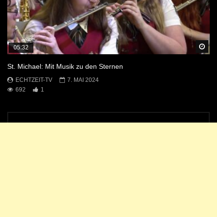
Sp
05:32
St. Michael: Mit Musik zu den Sternen
ECHTZEIT-TV
7. MAI 2024
692
1