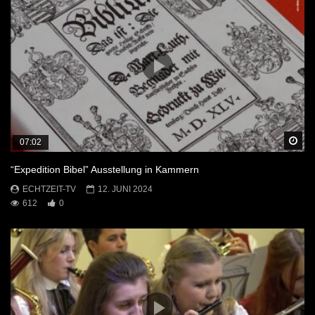
Sp
07:02
“Expedition Bibel” Ausstellung in Kammern
ECHTZEIT-TV
12. JUNI 2024
612
0