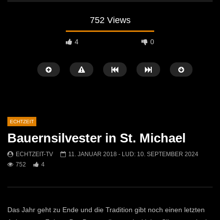
752 Views
4
0
ECHTZEIT
Bauernsilvester in St. Michael
Später Ansehen
07:46
07:02
ECHTZEIT-TV
11. JANUAR 2018
- LUD:
10. SEPTEMBER 2024
752
4
„Spirituelle Reise“ Vocalensemble
“Expedition Bibel” Ausste
Mittendrin
Kammern
ECHTZEIT-TV
18. NOVEMBER 2024
ECHTZEIT-TV
12. J
811
1
612
0
Das Jahr geht zu Ende und die Tradition gibt noch einen letzten