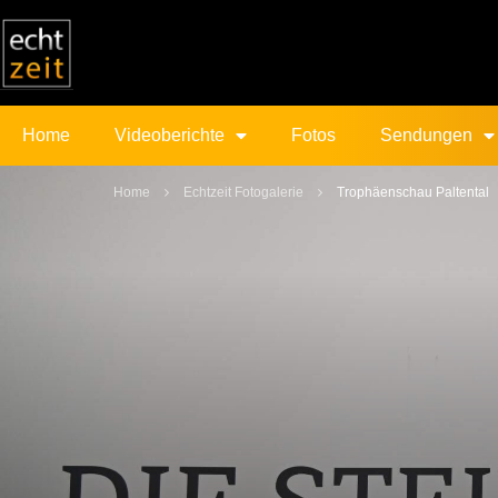
Home
Videoberichte
Fotos
Sendungen
Home
Echtzeit Fotogalerie
Trophäenschau Paltental