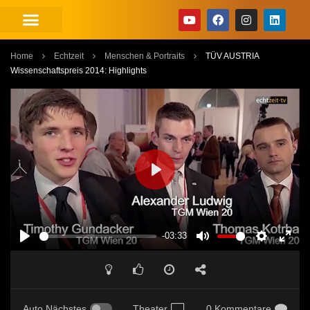
Home
Echtzeit
Menschen & Portraits
TÜV AUSTRIA
Wissenschaftspreis 2014: Highlights
PLAY
-03:33
PLAY
MUTE
SETTINGS
ENT
FUL
Auto Nächstes
Theater
0 Kommentare