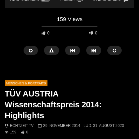
159 Views
0
0
MENSCHEN & PORTRAITS
TÜV AUSTRIA
Später Ansehen
04:34
03:12
Wissenschaftspreis 2014:
Korbflechten – Ein uraltes Handwerk
Weihnachtsaustellung b
Highlights
lebt wieder auf
ECHTZEIT-TV
26. 
ECHTZEIT-TV
20. MÄRZ 2026
422
2
ECHTZEIT-TV
29. NOVEMBER 2014
- LUD:
31. AUGUST 2023
607
2
159
0