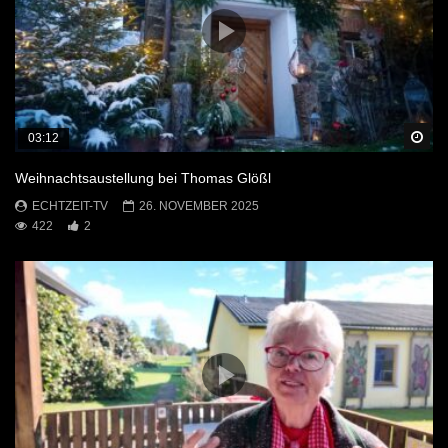
Sp
03:12
Weihnachtsaustellung bei Thomas Glößl
ECHTZEIT-TV
26. NOVEMBER 2025
422
2