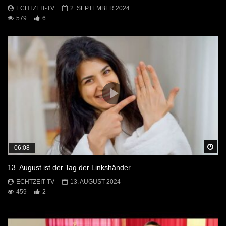
ECHTZEIT-TV
2. SEPTEMBER 2024
579
6
Sp
06:08
13. August ist der Tag der Linkshänder
ECHTZEIT-TV
13. AUGUST 2024
459
2