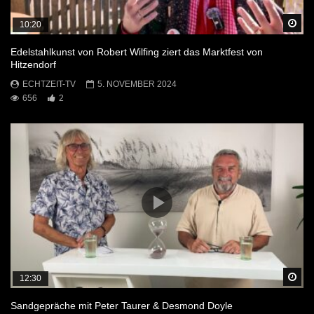
Sp
10:20
Edelstahlkunst von Robert Wilfing ziert das Marktfest von
Hitzendorf
ECHTZEIT-TV
5. NOVEMBER 2024
656
2
Sp
12:30
Sandgepräche mit Peter Taurer & Desmond Doyle