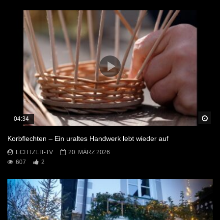
Sp
04:34
Korbflechten – Ein uraltes Handwerk lebt wieder auf
ECHTZEIT-TV
20. MÄRZ 2026
607
2