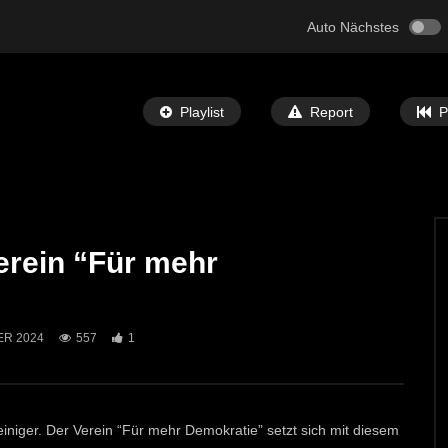
Auto Nächstes
Playlist
Report
P
erein “Für mehr
Später Ansehen
06:05
h für den neuen Radweg
Pressekonferenz: Update im Bezirk
 Michael
Leoben von Landeshauptmann Dexle
ER 2024
557
1
T-TV
11. JULI 2024
ECHTZEIT-TV
26. JUNI 2024
1
545
1
iniger. Der Verein “Für mehr Demokratie” setzt sich mit diesem