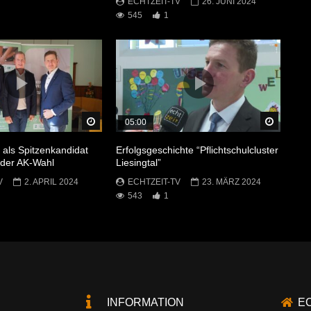
ECHTZEIT-TV
26. JUNI 2024
545
1
Später Ansehen
Später 
05:00
 als Spitzenkandidat
Erfolgsgeschichte “Pflichtschulcluster
i der AK-Wahl
Liesingtal”
V
2. APRIL 2024
ECHTZEIT-TV
23. MÄRZ 2024
543
1
INFORMATION
E