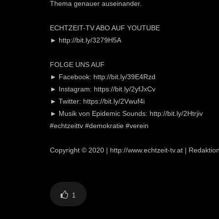
Thema genauer auseinander.
ECHTZEIT-TV ABO AUF YOUTUBE
► http://bit.ly/3279H5A
FOLGE UNS AUF
► Facebook: http://bit.ly/39E4Rzd
► Instagram: https://bit.ly/2yfJxCv
► Twitter: https://bit.ly/2Vwuf4i
► Musik von Epidemic Sounds: http://bit.ly/2Htrjiv
#echtzeittv #demokratie #verein
Copyright © 2020 | http://www.echtzeit-tv.at | Redakti
1