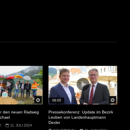
Später Ansehen
Später 
06:05
für den neuen Radweg
Pressekonferenz: Update im Bezirk
chael
Leoben von Landeshauptmann
Dexler
V
11. JULI 2024