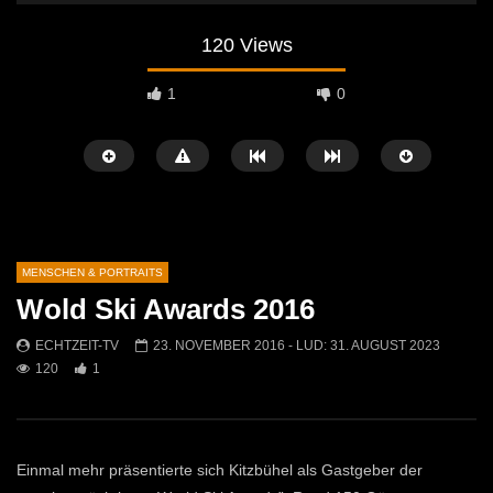
120 Views
1
0
MENSCHEN & PORTRAITS
Wold Ski Awards 2016
Später Ansehen
04:34
03:12
ECHTZEIT-TV
23. NOVEMBER 2016
- LUD:
31. AUGUST 2023
120
1
Korbflechten – Ein uraltes Handwerk
Weihnachtsaustellung b
lebt wieder auf
ECHTZEIT-TV
26. 
ECHTZEIT-TV
20. MÄRZ 2026
422
2
608
2
Einmal mehr präsentierte sich Kitzbühel als Gastgeber der