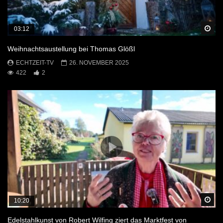
Sp
03:12
Weihnachtsaustellung bei Thomas Glößl
ECHTZEIT-TV
26. NOVEMBER 2025
422
2
Sp
10:20
Edelstahlkunst von Robert Wilfing ziert das Marktfest von