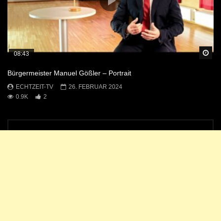
Sp
08:43
Bürgermeister Manuel Gößler – Portrait
ECHTZEIT-TV
26. FEBRUAR 2024
0.9K
2