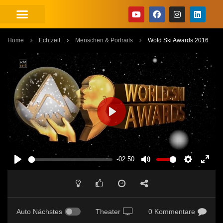
Home
Echtzeit
Menschen & Portraits
Wold Ski Awards 2016
PLAY
-02:50
PLAY
MUTE
SETTINGS
ENT
FUL
Auto Nächstes
Theater
0 Kommentare