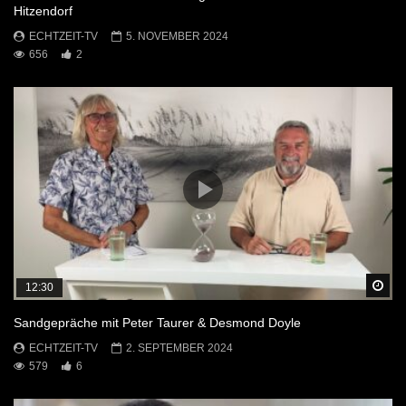
Hitzendorf
ECHTZEIT-TV
5. NOVEMBER 2024
656
2
Sp
12:30
Sandgepräche mit Peter Taurer & Desmond Doyle
ECHTZEIT-TV
2. SEPTEMBER 2024
579
6