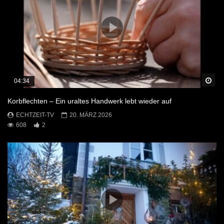
Sp
04:34
Korbflechten – Ein uraltes Handwerk lebt wieder auf
ECHTZEIT-TV
20. MÄRZ 2026
608
2