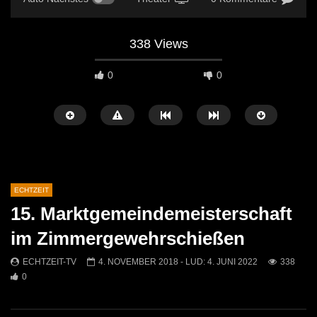
338 Views
0
0
ECHTZEIT
15. Marktgemeindemeisterschaft
Später Ansehen
07:46
07:02
im Zimmergewehrschießen
„Spirituelle Reise“ Vocalensemble
“Expedition Bibel” Ausste
ECHTZEIT-TV
4. NOVEMBER 2018
- LUD:
4. JUNI 2022
338
Mittendrin
Kammern
0
ECHTZEIT-TV
18. NOVEMBER 2024
ECHTZEIT-TV
12. J
811
1
612
0