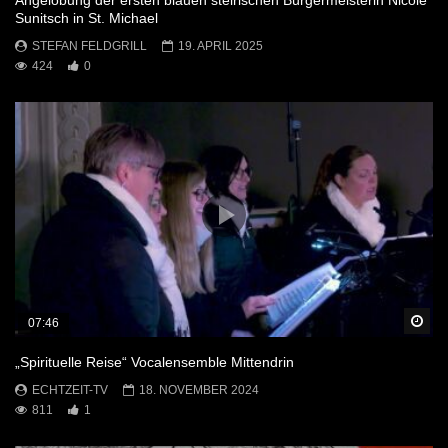
Angelobung der ersten blauen steirischen Bürgermeisterin Nicole
Sunitsch in St. Michael
STEFAN FELDGRILL
19. APRIL 2025
424
0
Sp
07:46
„Spirituelle Reise“ Vocalensemble Mittendrin
ECHTZEIT-TV
18. NOVEMBER 2024
811
1