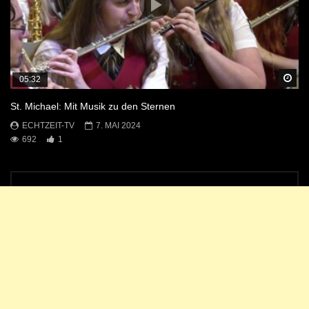
Sp
05:32
St. Michael: Mit Musik zu den Sternen
ECHTZEIT-TV
7. MAI 2024
692
1