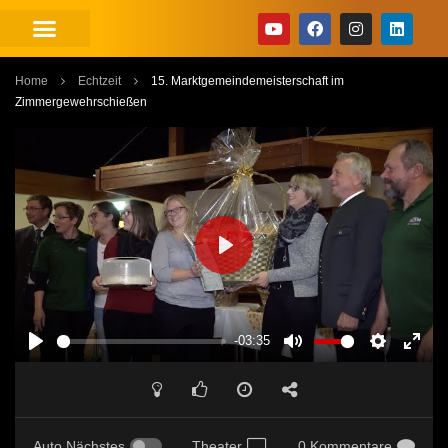
Home
Echtzeit
15. Marktgemeindemeisterschaft im
Zimmergewehrschießen
PLAY
-03:35
PLAY
MUTE
SETTINGS
ENT
FUL
Auto Nächstes
Theater
0 Kommentare