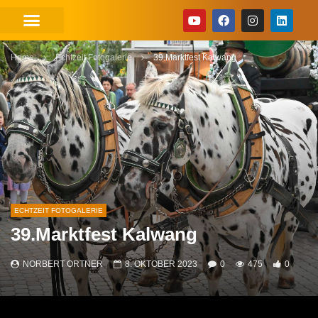
Home
Echtzeit Fotogalerie
39.Marktfest Kalwang
ECHTZEIT FOTOGALERIE
39.Marktfest Kalwang
NORBERT ORTNER
8. OKTOBER 2023
0
475
0