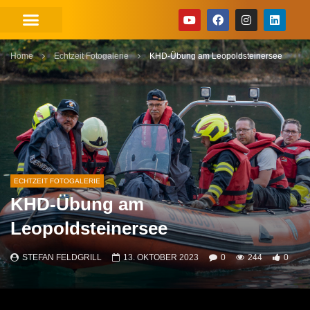
Home
Echtzeit Fotogalerie
KHD-Übung am Leopoldsteinersee
ECHTZEIT FOTOGALERIE
KHD-Übung am
Leopoldsteinersee
STEFAN FELDGRILL
13. OKTOBER 2023
0
244
0