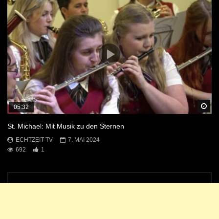
Sp
05:32
St. Michael: Mit Musik zu den Sternen
ECHTZEIT-TV
7. MAI 2024
692
1