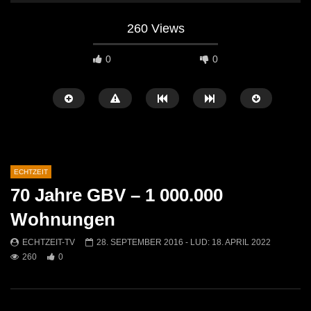
260 Views
0
0
ECHTZEIT
70 Jahre GBV – 1 000.000
Später Ansehen
07:46
07:02
Wohnungen
„Spirituelle Reise“ Vocalensemble
“Expedition Bibel” Ausste
ECHTZEIT-TV
28. SEPTEMBER 2016
- LUD:
18. APRIL 2022
Mittendrin
Kammern
260
0
ECHTZEIT-TV
18. NOVEMBER 2024
ECHTZEIT-TV
12. J
811
1
612
0