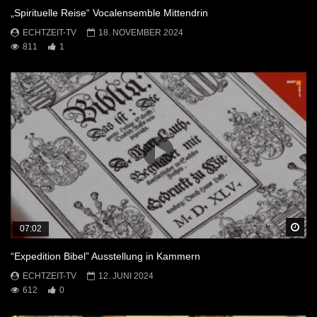
„Spirituelle Reise“ Vocalensemble Mittendrin
ECHTZEIT-TV
18. NOVEMBER 2024
811
1
Sp
07:02
“Expedition Bibel” Ausstellung in Kammern
ECHTZEIT-TV
12. JUNI 2024
612
0