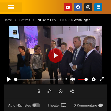
Home
Echtzeit
70 Jahre GBV – 1 000.000 Wohnungen
PLAY
-03:33
PLAY
MUTE
SETTINGS
ENT
FUL
Auto Nächstes
Theater
0 Kommentare